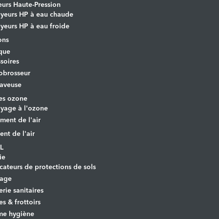
urs Haute-Pression
yeurs HP à eau chaude
yeurs HP à eau froide
ons
que
soires
obrosseur
aveuse
es ozone
yage à l'ozone
ement de l'air
ent de l'air
L
ie
cateurs de protections de sols
yage
erie sanitaires
es & frottoirs
e hygiène