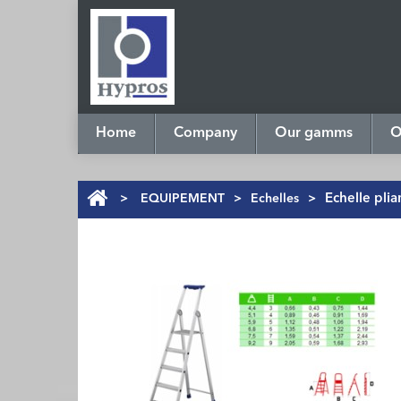
Home
Company
Our gamms
O
>
EQUIPEMENT
>
Echelles
>
Echelle pli