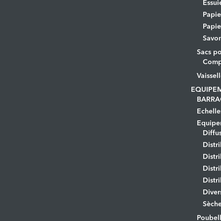
Essui
Papi
Papie
Savo
Sacs po
Comp
Vaissel
EQUIPE
BARRA
Echelle
Equipem
Diffu
Distr
Distr
Distr
Distr
Diver
Sèche
Poubell