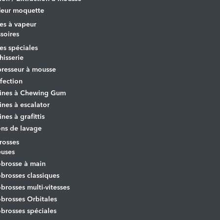
leur moquette
es à vapeur
soires
s spéciales
hisserie
resseur à mousse
fection
ines à Chewing Gum
nes à escalator
nes à grafittis
ons de lavage
osses
euses
brosse à main
rosses classiques
rosses multi-vitesses
rosses Orbitales
rosses spéciales