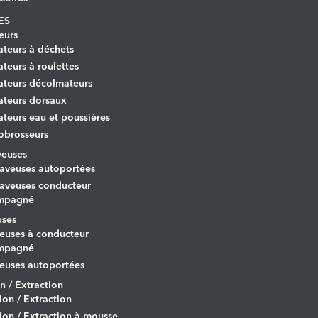
ES
eurs
ateurs à déchets
ateurs à roulettes
ateurs décolmateurs
ateurs dorsaux
ateurs eau et poussières
obrosseurs
veuses
aveuses autoportées
aveuses conducteur
mpagné
uses
euses à conducteur
mpagné
euses autoportées
on / Extraction
tion / Extraction
tion / Extraction à mousse