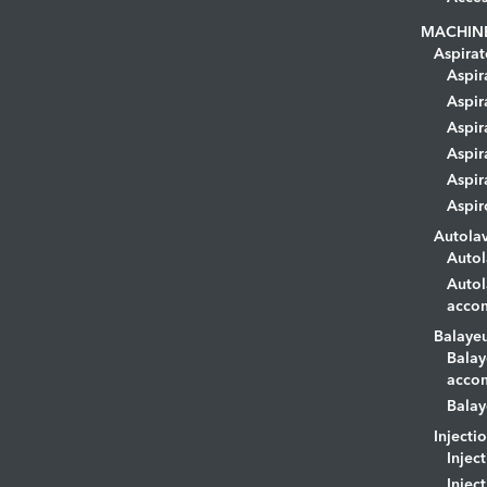
MACHIN
Aspirat
Aspir
Aspir
Aspir
Aspir
Aspir
Aspir
Autola
Autol
Autol
acco
Balaye
Balay
acco
Balay
Injecti
Injec
Injec