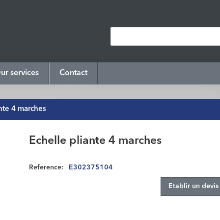
ur services
Contact
ante 4 marches
Echelle pliante 4 marches
Reference:
E302375104
Etablir un devis