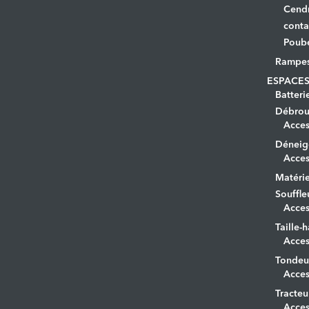
Cendr
conta
Poube
Rampe
ESPACES
Batteri
Débrous
Acces
Déneig
Acces
Matérie
Souffle
Acces
Taille-h
Acces
Tondeu
Acces
Tracteu
Acces