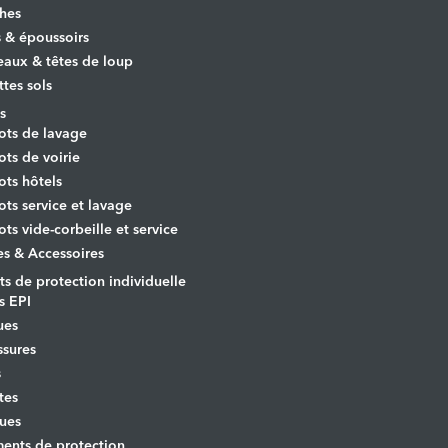
hes
s & époussoirs
aux & têtes de loup
ttes sols
s
ots de lavage
ots de voirie
ots hôtels
ots service et lavage
ots vide-corbeille et service
es & Accessoires
s de protection individuelle
s EPI
ues
sures
s
tes
ues
ents de protection