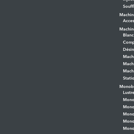
Souff
Machin
Acces
Machine
Blanc
Comp
Désin
Mach
Machi
Machi
Stati
Monobr
Lustr
Mono
Monob
Monob
Monob
Monob