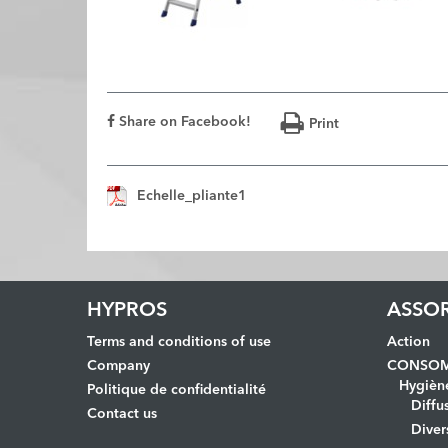
Share on Facebook!
Print
Echelle_pliante1
HYPROS
ASSO
Terms and conditions of use
Action
Company
CONSOM
Hygièn
Politique de confidentialité
Diffu
Contact us
Diver