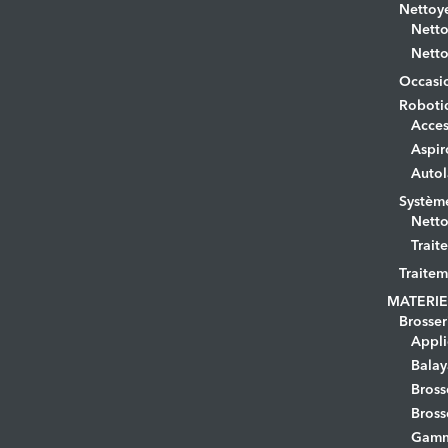
Nettoye
Netto
Netto
Occasi
Roboti
Acces
Aspir
Autol
Systèm
Netto
Trait
Traitem
MATERIE
Brosser
Appli
Bala
Bross
Bross
Gamm