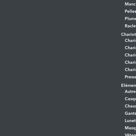
Manc
Pelle
Plume
Racle
Chariot
Chari
Chari
Chari
Chari
Chari
Press
Elément
Autre
Casq
Chaus
Gant
Lunet
Masq
Vêtem