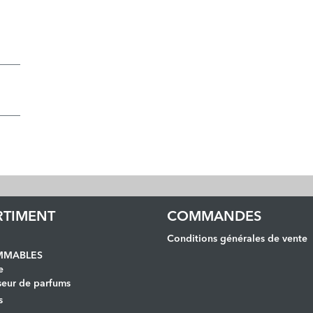
RTIMENT
COMMANDES
Conditions générales de vente
MABLES
e
seur de parfums
s