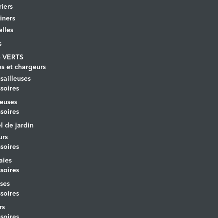
iers
iners
lles
s
 VERTS
es et chargeurs
ailleuses
soires
euses
soires
l de jardin
urs
soires
aies
soires
ses
soires
rs
soires