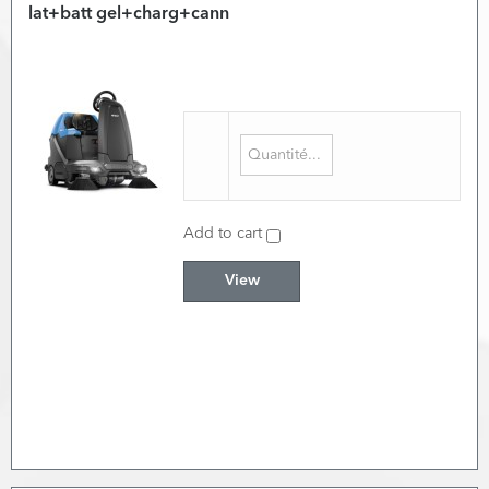
lat+batt gel+charg+cann
Add to cart
View