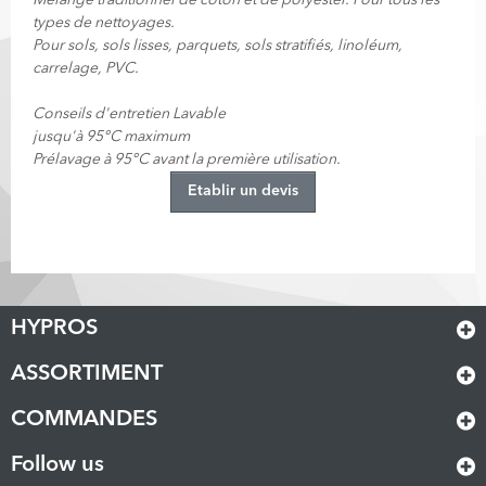
Mélange traditionnel de coton et de polyester. Pour tous les
types de nettoyages.
Pour sols, sols lisses, parquets, sols stratifiés, linoléum,
carrelage, PVC.
Conseils d'entretien Lavable
jusqu'à 95°C maximum
Prélavage à 95°C avant la première utilisation.
Etablir un devis
HYPROS
ASSORTIMENT
COMMANDES
Follow us