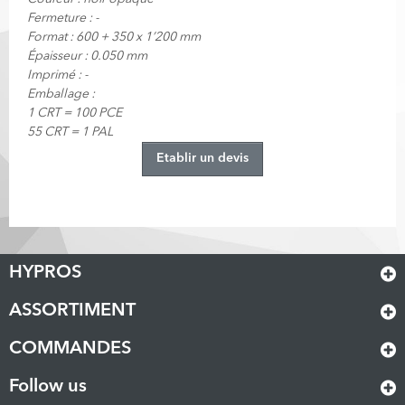
Fermeture : -
Format : 600 + 350 x 1’200 mm
Épaisseur : 0.050 mm
Imprimé : -
Emballage :
1 CRT = 100 PCE
55 CRT = 1 PAL
Etablir un devis
HYPROS
ASSORTIMENT
COMMANDES
Follow us