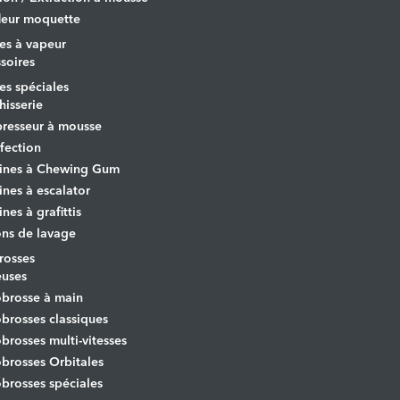
leur moquette
es à vapeur
soires
s spéciales
hisserie
resseur à mousse
fection
ines à Chewing Gum
nes à escalator
nes à grafittis
ons de lavage
osses
euses
brosse à main
rosses classiques
rosses multi-vitesses
rosses Orbitales
rosses spéciales