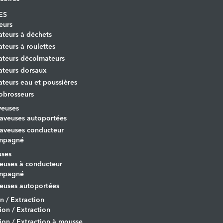
ES
eurs
ateurs à déchets
ateurs à roulettes
ateurs décolmateurs
ateurs dorsaux
ateurs eau et poussières
obrosseurs
veuses
aveuses autoportées
aveuses conducteur
mpagné
uses
euses à conducteur
mpagné
euses autoportées
on / Extraction
tion / Extraction
tion / Extraction à mousse