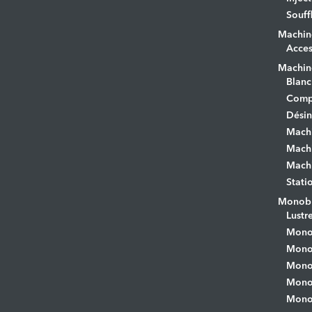
Souff
Machin
Acces
Machine
Blanc
Comp
Désin
Mach
Machi
Machi
Stati
Monobr
Lustr
Mono
Monob
Monob
Monob
Monob