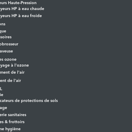
urs Haute-Pression
yeurs HP à eau chaude
yeurs HP à eau froide
ons
que
soires
obrosseur
aveuse
es ozone
yage à l'ozone
ement de l'air
ent de l'air
L
ie
cateurs de protections de sols
yage
erie sanitaires
es & frottoirs
e hygiène