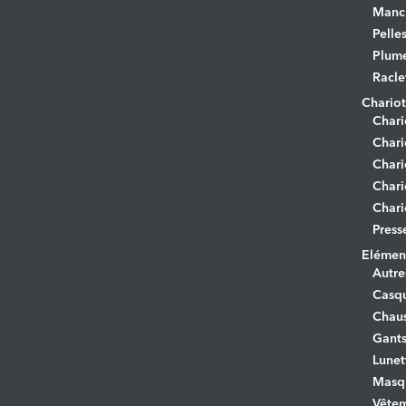
Manc
Pelle
Plume
Racle
Chariot
Chari
Chari
Chari
Chari
Chari
Press
Elément
Autre
Casq
Chaus
Gant
Lunet
Masq
Vêtem