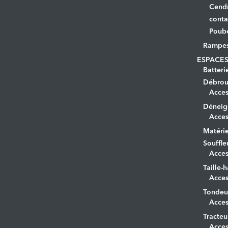
Cendr
conta
Poube
Rampe
ESPACES
Batteri
Débrous
Acces
Déneig
Acces
Matérie
Souffle
Acces
Taille-h
Acces
Tondeu
Acces
Tracteu
Acces