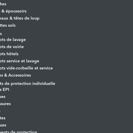
hes
s & époussoirs
aux & têtes de loup
ttes sols
s
ots de lavage
ots de voirie
ots hôtels
ots service et lavage
ots vide-corbeille et service
es & Accessoires
s de protection individuelle
s EPI
ues
sures
s
tes
ues
ents de protection