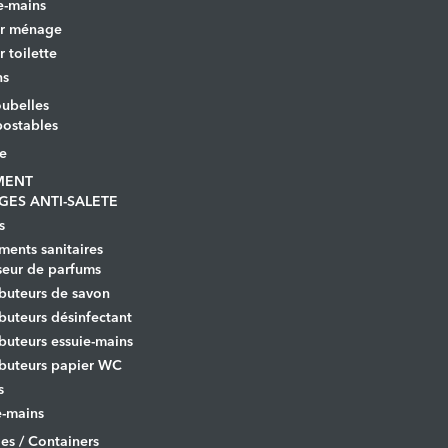
e-mains
er ménage
r toilette
ns
ubelles
ostables
le
MENT
GES ANTI-SALETE
s
ents sanitaires
seur de parfums
ibuteurs de savon
ibuteurs désinfectant
ibuteurs essuie-mains
ibuteurs papier WC
s
-mains
es / Containers