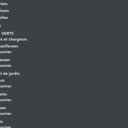
iers
iners
lles
s
 VERTS
es et chargeurs
ailleuses
soires
euses
soires
l de jardin
urs
soires
aies
soires
ses
soires
rs
soires