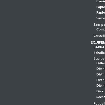
Essui
Papi
Papie
Savo
Sacs po
Comp
Vaissel
EQUIPE
BARRA
Echelle
Equipem
Diffu
Distr
Distr
Distr
Distr
Diver
Sèche
Poubell