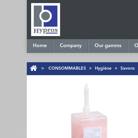
Home
Company
Our gamms
O
>
CONSOMMABLES
>
Hygiène
>
Savons