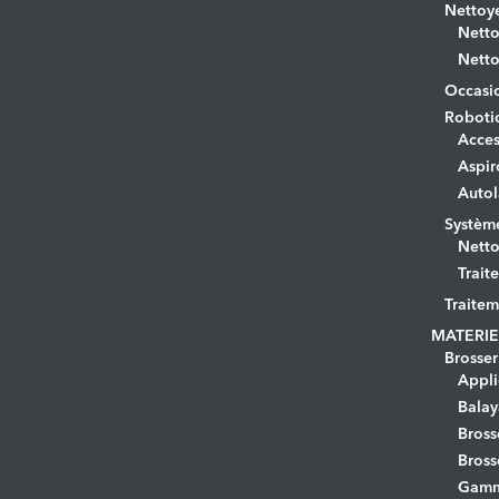
Nettoye
Netto
Netto
Occasi
Roboti
Acces
Aspir
Autol
Systèm
Netto
Trait
Traitem
MATERIE
Brosser
Appli
Bala
Bross
Bross
Gamm