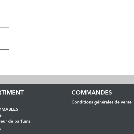
RTIMENT
COMMANDES
Conditions générales de vente
MABLES
e
seur de parfums
s