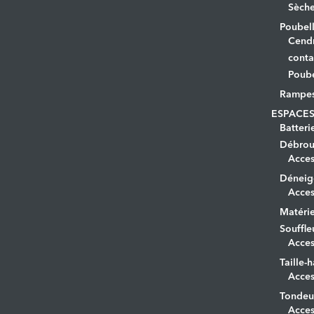
Sèche
Poubell
Cendr
conta
Poube
Rampe
ESPACES
Batteri
Débrous
Acces
Déneig
Acces
Matérie
Souffle
Acces
Taille-h
Acces
Tondeu
Acces