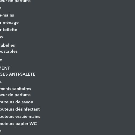
seur de parfums
s
e-mains
er ménage
r toilette
ns
ubelles
ostables
le
MENT
GES ANTI-SALETE
s
ents sanitaires
seur de parfums
ibuteurs de savon
ibuteurs désinfectant
ibuteurs essuie-mains
ibuteurs papier WC
s