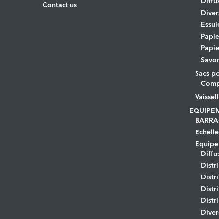
Diffu
Contact us
Diver
Essui
Papi
Papie
Savo
Sacs po
Comp
Vaissel
EQUIPE
BARRA
Echelle
Equipem
Diffu
Distr
Distr
Distr
Distr
Diver