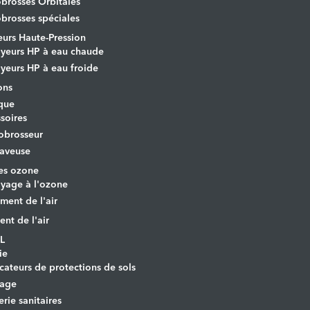
rosses Orbitales
rosses spéciales
urs Haute-Pression
yeurs HP à eau chaude
yeurs HP à eau froide
ons
que
soires
obrosseur
aveuse
es ozone
yage à l'ozone
ement de l'air
ent de l'air
L
ie
cateurs de protections de sols
yage
erie sanitaires