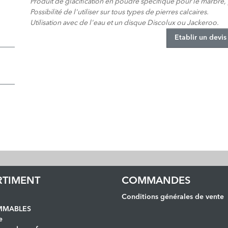
Produit de glacification en poudre spécifique pour le marbre,
Possibilité de l'utiliser sur tous types de pierres calcaires.
Utilisation avec de l'eau et un disque Discolux ou Jackeroo.
Etablir un devis
RTIMENT
COMMANDES
Conditions générales de vente
MABLES
e