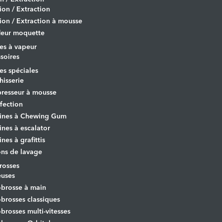
tion / Extraction
tion / Extraction à mousse
leur moquette
es à vapeur
soires
s spéciales
hisserie
resseur à mousse
fection
ines à Chewing Gum
nes à escalator
nes à grafittis
ons de lavage
osses
euses
brosse à main
rosses classiques
rosses multi-vitesses