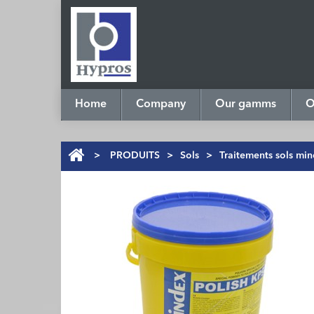
Home
Company
Our gamms
O
>
PRODUITS
>
Sols
>
Traitements sols mi