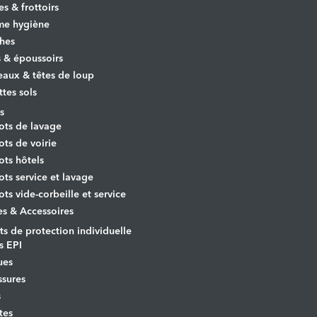
es & frottoirs
e hygiène
hes
s & époussoirs
aux & têtes de loup
ttes sols
s
ots de lavage
ots de voirie
ots hôtels
ots service et lavage
ots vide-corbeille et service
es & Accessoires
s de protection individuelle
s EPI
ues
sures
s
tes