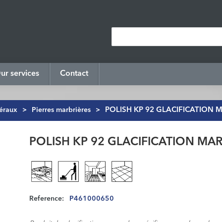
ur services
Contact
néraux
>
Pierres marbrières
>
POLISH KP 92 GLACIFICATION M
POLISH KP 92 GLACIFICATION MAR
Reference:
P461000650