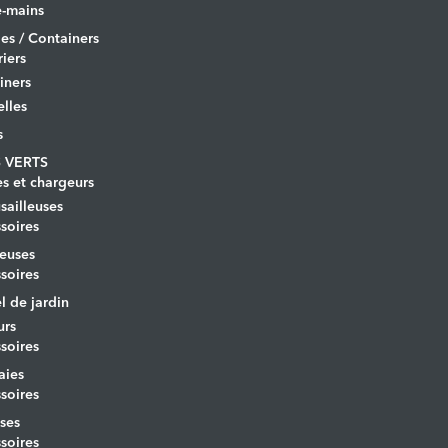
-mains
es / Containers
iers
iners
lles
s
 VERTS
es et chargeurs
ailleuses
soires
euses
soires
l de jardin
urs
soires
aies
soires
ses
soires