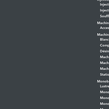
Injec
Injec
Souff
Machin
Acces
Machine
Blanc
Comp
Désin
Mach
Machi
Machi
Stati
Monobr
Lustr
Mono
Monob
Monob