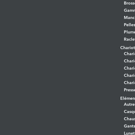
Bross
Gamm
Manc
Pelle
Plume
Racle
Chariot
Chari
Chari
Chari
Chari
Chari
Press
Elément
Autre
Casq
Chaus
Gant
Lunet