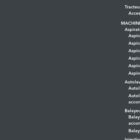
Tracteu
Acces
MACHIN
Aspirat
Aspir
Aspir
Aspir
Aspir
Aspir
Aspir
Autola
Autol
Autol
acco
Balaye
Balay
acco
Balay
Injecti