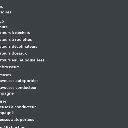
rs
soires
ES
eurs
ateurs à déchets
ateurs à roulettes
ateurs décolmateurs
ateurs dorsaux
ateurs eau et poussières
obrosseurs
veuses
aveuses autoportées
aveuses conducteur
mpagné
uses
euses à conducteur
mpagné
euses autoportées
on / Extraction