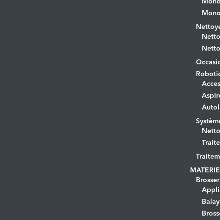
Monob
Monob
Nettoye
Netto
Netto
Occasi
Roboti
Acces
Aspir
Autol
Systèm
Netto
Trait
Traitem
MATERIE
Brosser
Appli
Bala
Bross