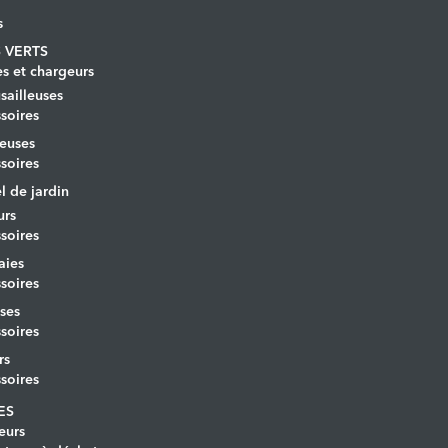
s
 VERTS
es et chargeurs
ailleuses
soires
euses
soires
l de jardin
urs
soires
aies
soires
ses
soires
rs
soires
ES
eurs