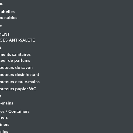
ns
ubelles
ostables
le
MENT
GES ANTI-SALETE
s
ents sanitaires
seur de parfums
ibuteurs de savon
ibuteurs désinfectant
ibuteurs essuie-mains
ibuteurs papier WC
s
-mains
es / Containers
iers
iners
lles