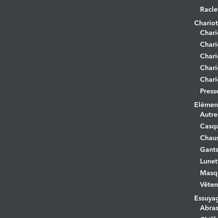
Racle
Chariot
Chari
Chari
Chari
Chari
Chari
Press
Elément
Autre
Casq
Chaus
Gant
Lunet
Masq
Vêtem
Essuya
Abras