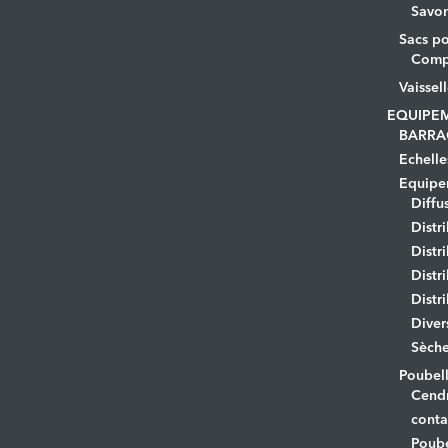
Savo
Sacs po
Comp
Vaissel
EQUIPE
BARRA
Echelle
Equipem
Diffu
Distr
Distr
Distr
Distr
Diver
Sèche
Poubell
Cendr
conta
Poube