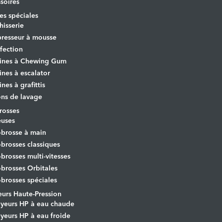
soires
s spéciales
hisserie
resseur à mousse
fection
ines à Chewing Gum
nes à escalator
nes à grafittis
ons de lavage
osses
euses
brosse à main
rosses classiques
rosses multi-vitesses
rosses Orbitales
rosses spéciales
urs Haute-Pression
yeurs HP à eau chaude
yeurs HP à eau froide