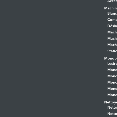
Acces
Machine
Blanc
Comp
Désin
Mach
Machi
Machi
Stati
Monobr
Lustr
Mono
Monob
Monob
Monob
Monob
Nettoye
Netto
Netto