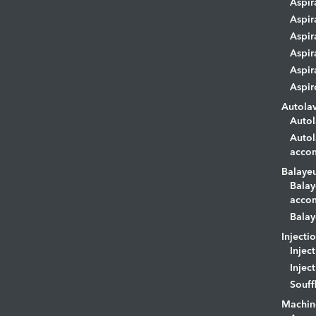
Aspir
Aspir
Aspir
Aspir
Aspir
Aspir
Autola
Autol
Autol
acco
Balaye
Balay
acco
Balay
Injecti
Injec
Injec
Souff
Machin