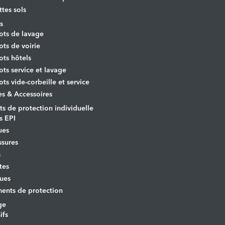
ttes sols
s
ots de lavage
ots de voirie
ots hôtels
ots service et lavage
ots vide-corbeille et service
es & Accessoires
s de protection individuelle
s EPI
ues
sures
s
tes
ues
ents de protection
ge
ifs