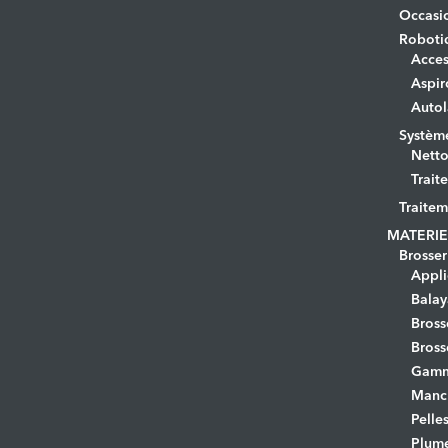
Occasi
Roboti
Acces
Aspir
Autol
Systèm
Netto
Trait
Traitem
MATERIE
Brosser
Appli
Bala
Bross
Bross
Gamm
Manc
Pelle
Plume