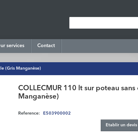
ur services
Contact
le (Gris Manganèse)
COLLECMUR 110 lt sur poteau sans c
Manganèse)
Reference:
E503900002
Etablir un devis