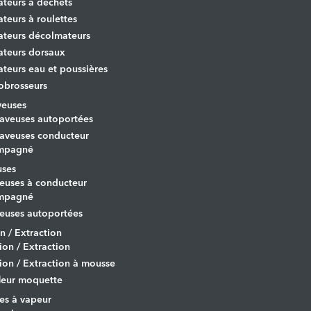
ateurs à déchets
ateurs à roulettes
ateurs décolmateurs
ateurs dorsaux
ateurs eau et poussières
obrosseurs
veuses
aveuses autoportées
aveuses conducteur
mpagné
uses
euses à conducteur
mpagné
euses autoportées
on / Extraction
tion / Extraction
tion / Extraction à mousse
leur moquette
es à vapeur