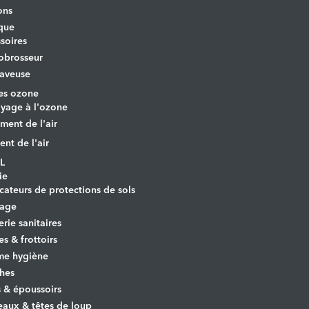
ons
que
soires
obrosseur
aveuse
es ozone
yage à l'ozone
ement de l'air
ent de l'air
L
ie
cateurs de protections de sols
yage
erie sanitaires
es & frottoirs
e hygiène
hes
s & époussoirs
aux & têtes de loup