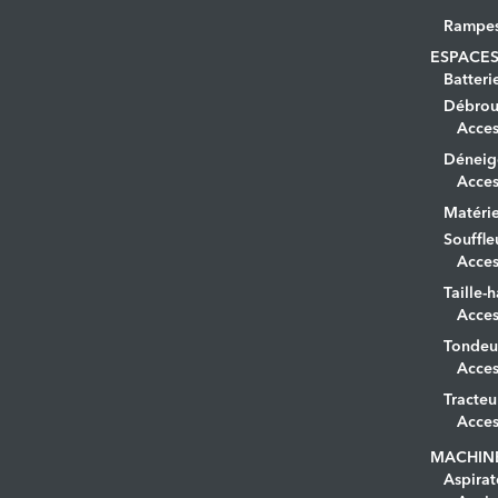
Rampe
ESPACES
Batteri
Débrous
Acces
Déneig
Acces
Matérie
Souffle
Acces
Taille-h
Acces
Tondeu
Acces
Tracteu
Acces
MACHIN
Aspirat