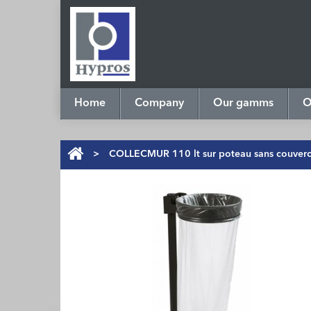
Home
Company
Our gamms
O
>
COLLECMUR 110 lt sur poteau sans couverc