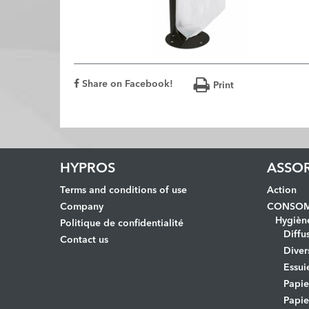
Share on Facebook!
Print
HYPROS
ASSO
Terms and conditions of use
Action
Company
CONSOM
Hygièn
Politique de confidentialité
Diffu
Contact us
Diver
Essui
Papi
Papie