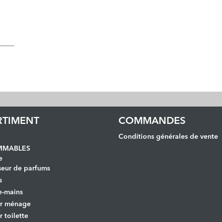
RTIMENT
COMMANDES
Conditions générales de vente
MABLES
e
seur de parfums
s
e-mains
er ménage
r toilette