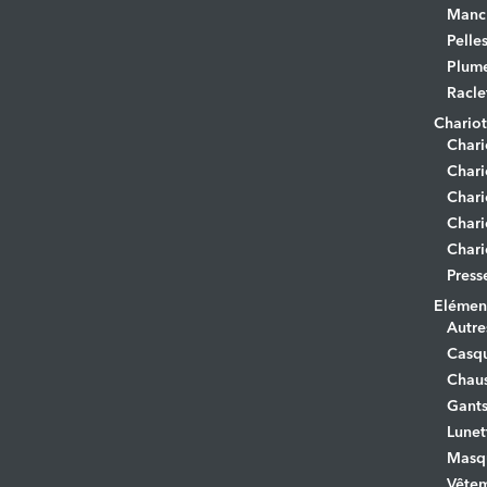
Manc
Pelle
Plume
Racle
Chariot
Chari
Chari
Chari
Chari
Chari
Press
Elément
Autre
Casq
Chaus
Gant
Lunet
Masq
Vêtem