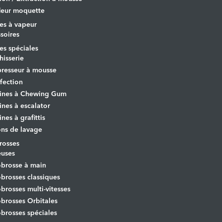
leur moquette
es à vapeur
soires
s spéciales
hisserie
resseur à mousse
fection
ines à Chewing Gum
nes à escalator
nes à grafittis
ons de lavage
osses
euses
brosse à main
rosses classiques
rosses multi-vitesses
rosses Orbitales
rosses spéciales