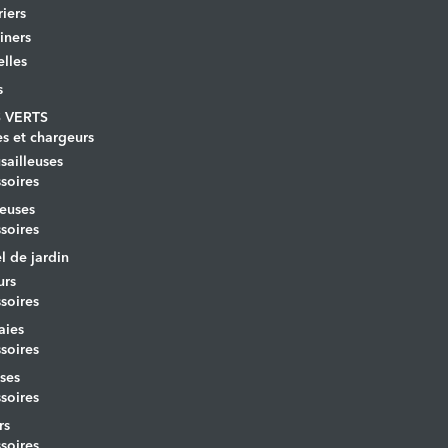
iers
iners
lles
s
 VERTS
es et chargeurs
ailleuses
soires
euses
soires
l de jardin
urs
soires
aies
soires
ses
soires
rs
soires