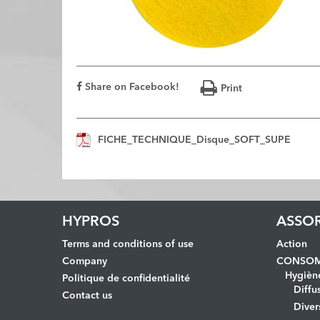
Share on Facebook!
Print
FICHE_TECHNIQUE_Disque_SOFT_SUPE
HYPROS
ASSO
Terms and conditions of use
Action
Company
CONSOM
Hygièn
Politique de confidentialité
Diffu
Contact us
Diver