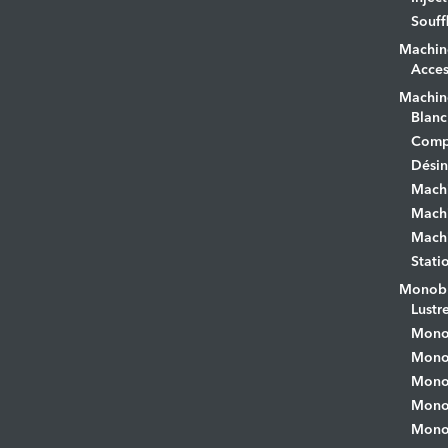
Souff
Machin
Acces
Machine
Blanc
Comp
Désin
Mach
Machi
Machi
Stati
Monobr
Lustr
Mono
Monob
Monob
Monob
Monob