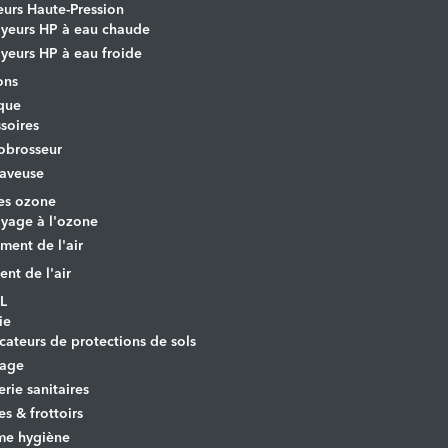
urs Haute-Pression
yeurs HP à eau chaude
yeurs HP à eau froide
ons
que
soires
obrosseur
aveuse
es ozone
yage à l'ozone
ement de l'air
ent de l'air
L
ie
cateurs de protections de sols
yage
erie sanitaires
es & frottoirs
e hygiène