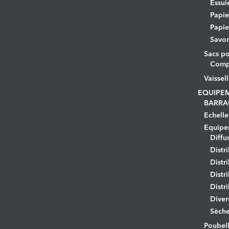
Essui
Papi
Papie
Savo
Sacs po
Comp
Vaissel
EQUIPE
BARRA
Echelle
Equipem
Diffu
Distr
Distr
Distr
Distr
Diver
Sèche
Poubell