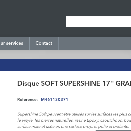
ur services
Contact
Disque SOFT SUPERSHINE 17'' GRA
Reference:
M461130371
Supershine Soft peuvent être utilisés sur les surfaces les plu
le vinyle, les pierres naturelles, résine Epoxy, caoutchouc, bois
surface mate et usée en une surface propre, polie et brillante.