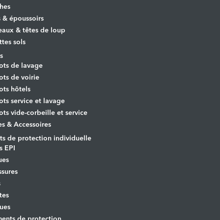
hes
s & époussoirs
aux & têtes de loup
ttes sols
s
ots de lavage
ots de voirie
ots hôtels
ots service et lavage
ots vide-corbeille et service
es & Accessoires
s de protection individuelle
s EPI
ues
sures
s
tes
ues
ents de protection