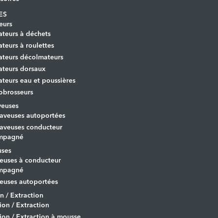
ES
eurs
ateurs à déchets
ateurs à roulettes
ateurs décolmateurs
ateurs dorsaux
ateurs eau et poussières
obrosseurs
veuses
aveuses autoportées
aveuses conducteur
mpagné
uses
euses à conducteur
mpagné
euses autoportées
on / Extraction
tion / Extraction
tion / Extraction à mousse