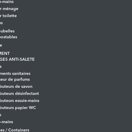
e-mains
er ménage
r toilette
ns
ubelles
ostables
le
MENT
GES ANTI-SALETE
s
ents sanitaires
seur de parfums
ibuteurs de savon
ibuteurs désinfectant
ibuteurs essuie-mains
ibuteurs papier WC
s
-mains
es / Containers