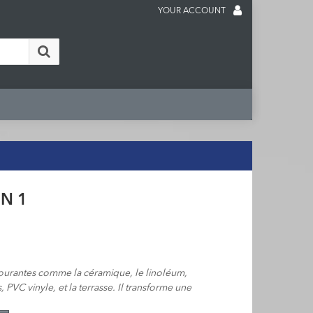
YOUR ACCOUNT
IN 1
s courantes comme la céramique, le linoléum,
, PVC vinyle, et la terrasse. Il transforme une