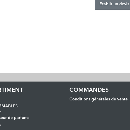
Etablir un devis
RTIMENT
COMMANDES
Conditions générales de vente
MABLES
e
seur de parfums
s