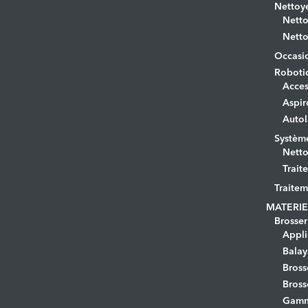
Nettoye
Netto
Netto
Occasi
Roboti
Acces
Aspir
Autol
Systèm
Netto
Trait
Traitem
MATERIE
Brosser
Appli
Bala
Bross
Bross
Gamm