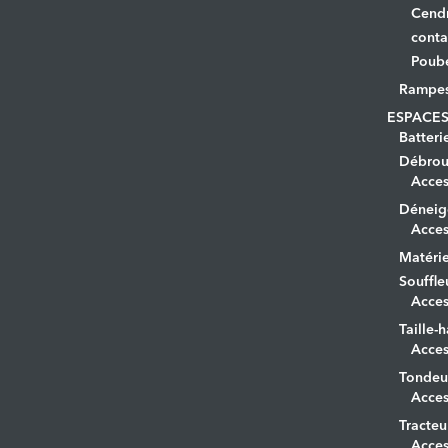
Cendr
conta
Poube
Rampe
ESPACES
Batteri
Débrous
Acces
Déneig
Acces
Matérie
Souffle
Acces
Taille-h
Acces
Tondeu
Acces
Tracteu
Acces