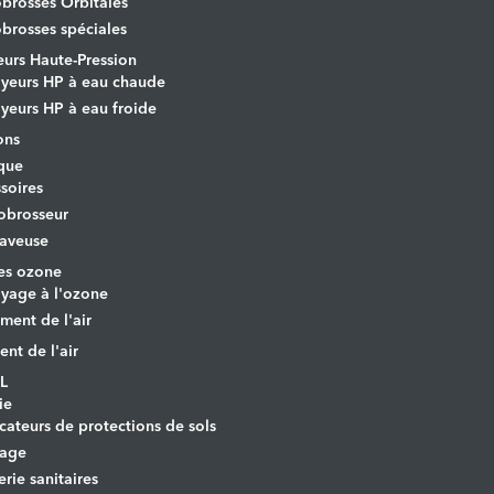
rosses Orbitales
rosses spéciales
urs Haute-Pression
yeurs HP à eau chaude
yeurs HP à eau froide
ons
que
soires
obrosseur
aveuse
es ozone
yage à l'ozone
ement de l'air
ent de l'air
L
ie
cateurs de protections de sols
yage
erie sanitaires