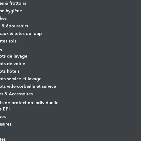
es & frottoirs
e hygiène
hes
s & époussoirs
aux & têtes de loup
ttes sols
s
ots de lavage
ots de voirie
ots hôtels
ots service et lavage
ots vide-corbeille et service
es & Accessoires
s de protection individuelle
s EPI
ues
sures
s
tes