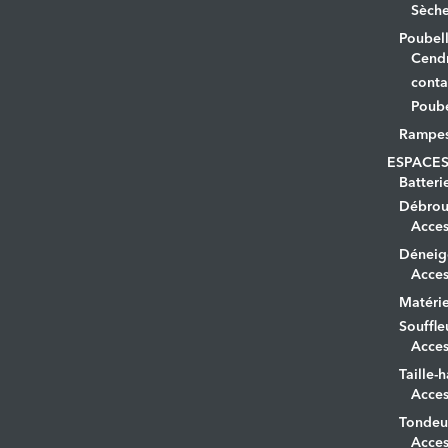
Sèche
Poubell
Cendr
conta
Poube
Rampe
ESPACES
Batteri
Débrous
Acces
Déneig
Acces
Matérie
Souffle
Acces
Taille-h
Acces
Tondeu
Acces