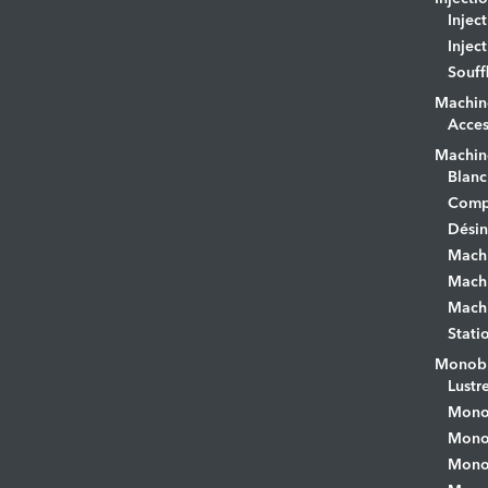
Injec
Injec
Souff
Machin
Acces
Machine
Blanc
Comp
Désin
Mach
Machi
Machi
Stati
Monobr
Lustr
Mono
Monob
Monob