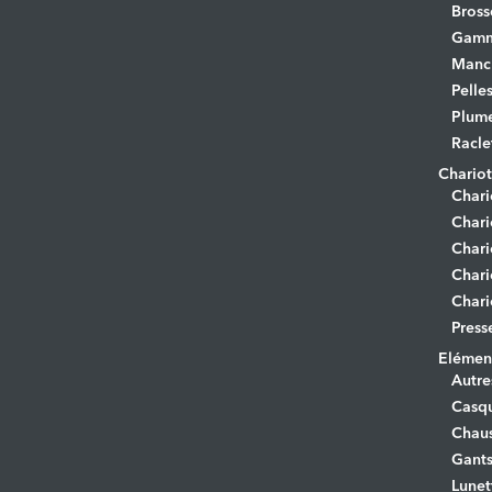
Bross
Gamm
Manc
Pelle
Plume
Racle
Chariot
Chari
Chari
Chari
Chari
Chari
Press
Elément
Autre
Casq
Chaus
Gant
Lunet