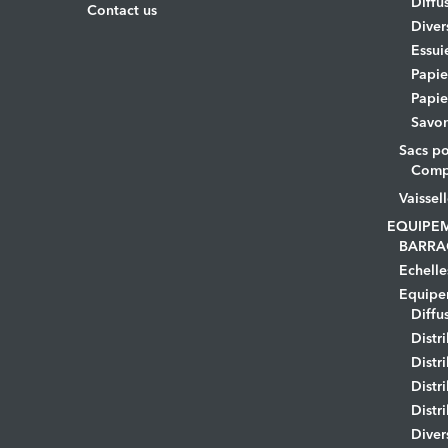
Diffu
Contact us
Diver
Essui
Papi
Papie
Savo
Sacs po
Comp
Vaissel
EQUIPE
BARRA
Echelle
Equipem
Diffu
Distr
Distr
Distr
Distr
Diver