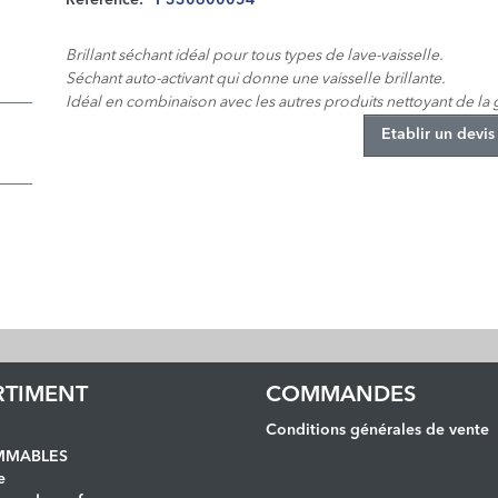
Reference:
P330600054
Brillant séchant idéal pour tous types de lave-vaisselle.
Séchant auto-activant qui donne une vaisselle brillante.
Idéal en combinaison avec les autres produits nettoyant de la
Etablir un devis
RTIMENT
COMMANDES
Conditions générales de vente
MABLES
e