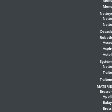
Monob
Monob
Nettoye
Netto
Netto
Occasi
Roboti
Acces
Aspir
Autol
Systèm
Netto
Trait
Traitem
MATERIE
Brosser
Appli
Bala
Bross