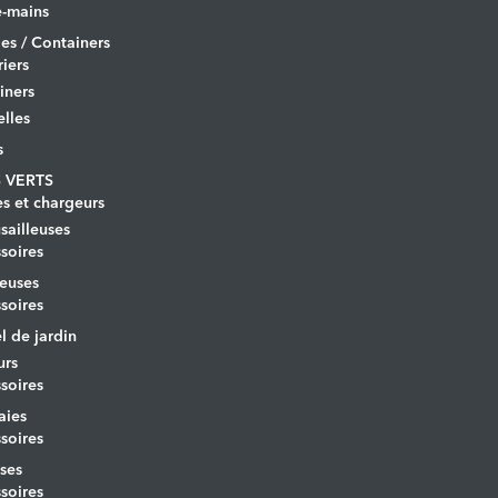
-mains
es / Containers
iers
iners
lles
s
 VERTS
es et chargeurs
ailleuses
soires
euses
soires
l de jardin
urs
soires
aies
soires
ses
soires