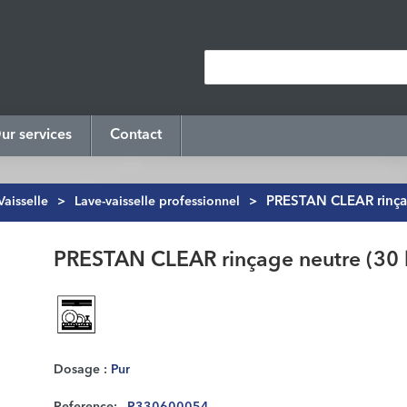
ur services
Contact
Vaisselle
>
Lave-vaisselle professionnel
>
PRESTAN CLEAR rinçag
PRESTAN CLEAR rinçage neutre (30 l
Dosage :
Pur