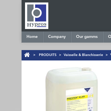
Home
Company
Our gamms
O
>
PRODUITS
>
Vaisselle & Blanchisserie
>