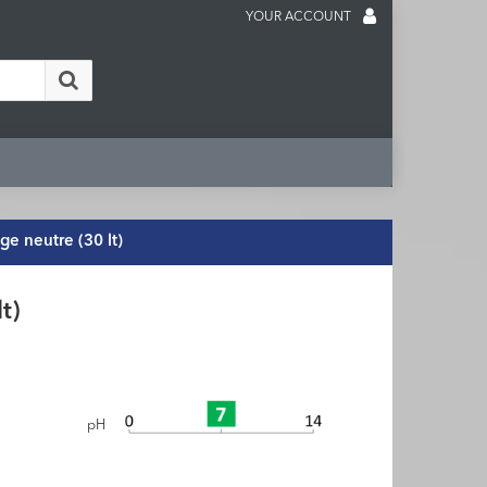
YOUR ACCOUNT
e neutre (30 lt)
t)
pH