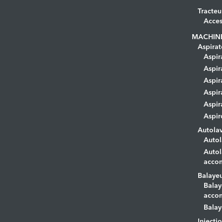
Tracteu
Acces
MACHIN
Aspirat
Aspir
Aspir
Aspir
Aspir
Aspir
Aspir
Autola
Autol
Autol
acco
Balaye
Balay
acco
Balay
Injecti