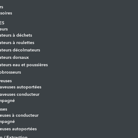
rs
soires
ES
eurs
ateurs à déchets
ateurs à roulettes
ateurs décolmateurs
ateurs dorsaux
ateurs eau et poussières
obrosseurs
veuses
aveuses autoportées
aveuses conducteur
mpagné
uses
euses à conducteur
mpagné
euses autoportées
on / Extraction