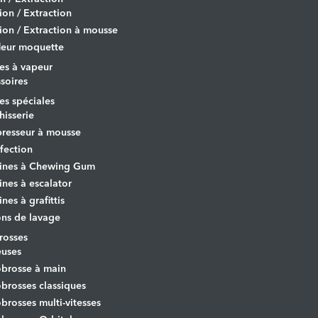
tion / Extraction
tion / Extraction à mousse
leur moquette
es à vapeur
soires
s spéciales
hisserie
resseur à mousse
fection
ines à Chewing Gum
nes à escalator
nes à grafittis
ons de lavage
osses
euses
brosse à main
rosses classiques
rosses multi-vitesses