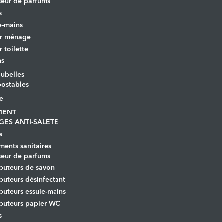
seur de parfums
s
e-mains
er ménage
r toilette
ns
ubelles
ostables
le
MENT
GES ANTI-SALETE
s
ents sanitaires
seur de parfums
ibuteurs de savon
ibuteurs désinfectant
ibuteurs essuie-mains
ibuteurs papier WC
s