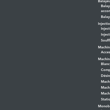
Balaye
Balay
acco
Balay
Injecti
Injec
Injec
Souff
Machin
Acces
Machine
Blanc
Comp
Désin
Mach
Machi
Machi
Stati
Monobr