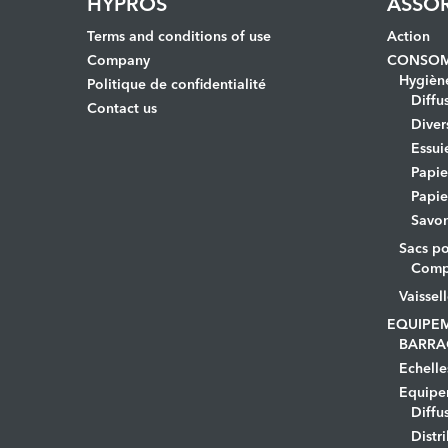
HYPROS
ASSO
Terms and conditions of use
Action
Company
CONSOM
Hygièn
Politique de confidentialité
Diffu
Contact us
Diver
Essui
Papi
Papie
Savo
Sacs po
Comp
Vaissel
EQUIPE
BARRA
Echelle
Equipem
Diffu
Distr