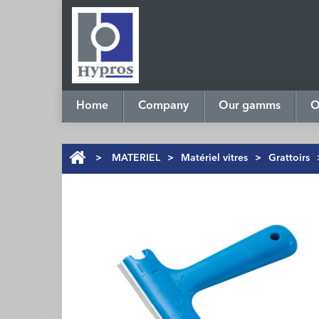
Home
Company
Our gamms
O
>
MATERIEL
>
Matériel vitres
>
Grattoirs