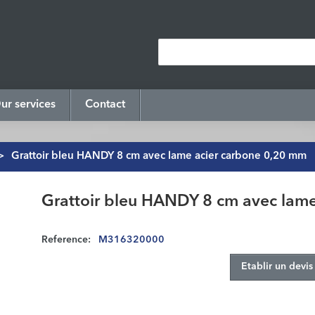
ur services
Contact
>
Grattoir bleu HANDY 8 cm avec lame acier carbone 0,20 mm
Grattoir bleu HANDY 8 cm avec lam
Reference:
M316320000
Etablir un devis