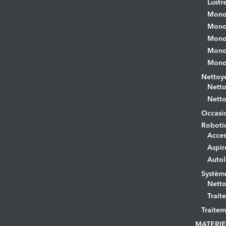
Lustr
Mono
Monob
Monob
Monob
Monob
Nettoye
Netto
Netto
Occasi
Roboti
Acces
Aspir
Autol
Systèm
Netto
Trait
Traitem
MATERIE