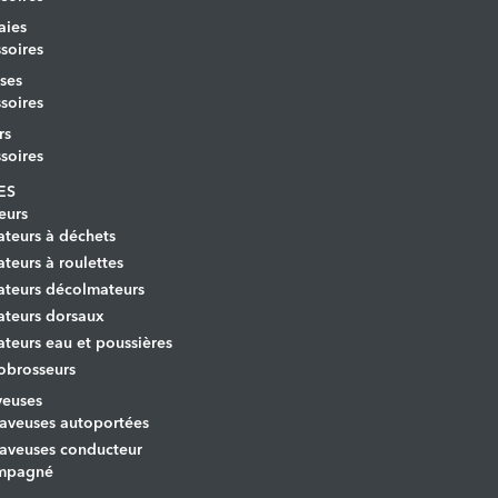
aies
soires
ses
soires
rs
soires
ES
eurs
ateurs à déchets
ateurs à roulettes
ateurs décolmateurs
ateurs dorsaux
ateurs eau et poussières
obrosseurs
veuses
aveuses autoportées
aveuses conducteur
mpagné