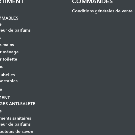
RTIMENT
COMMANDES
Conditions générales de vente
MABLES
e
seur de parfums
s
e-mains
er ménage
r toilette
ns
ubelles
ostables
le
MENT
GES ANTI-SALETE
s
ents sanitaires
seur de parfums
ibuteurs de savon