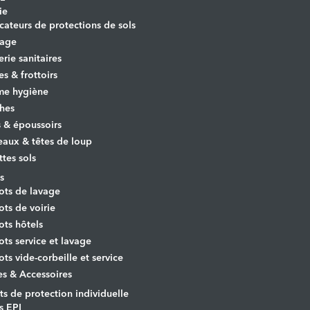
ie
cateurs de protections de sols
yage
erie sanitaires
es & frottoirs
e hygiène
hes
s & époussoirs
aux & têtes de loup
ttes sols
s
ots de lavage
ots de voirie
ots hôtels
ots service et lavage
ots vide-corbeille et service
es & Accessoires
s de protection individuelle
s EPI