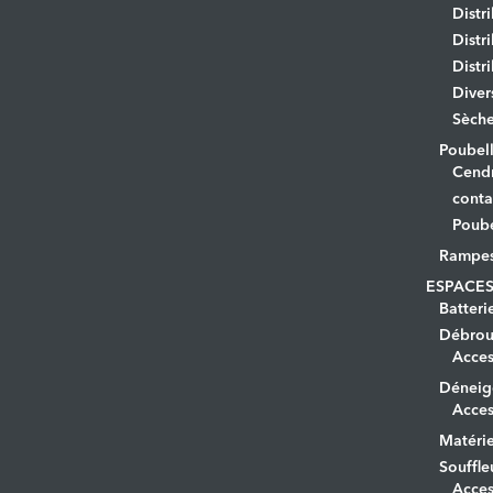
Distr
Distr
Distr
Diver
Sèche
Poubell
Cendr
conta
Poube
Rampe
ESPACES
Batteri
Débrous
Acces
Déneig
Acces
Matérie
Souffle
Acces