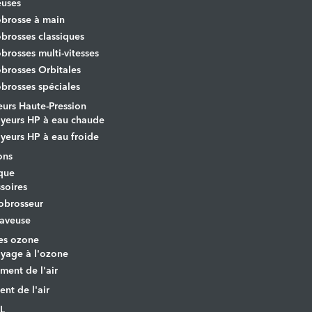
euses
brosse à main
rosses classiques
rosses multi-vitesses
rosses Orbitales
rosses spéciales
urs Haute-Pression
yeurs HP à eau chaude
yeurs HP à eau froide
ons
que
soires
obrosseur
aveuse
es ozone
yage à l'ozone
ement de l'air
ent de l'air
L