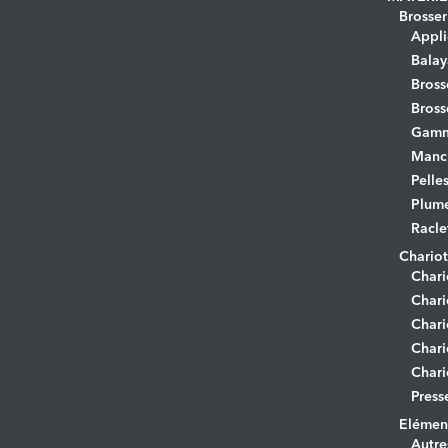
Brosser
Appli
Bala
Bross
Bross
Gamm
Manc
Pelle
Plume
Racle
Chariot
Chari
Chari
Chari
Chari
Chari
Press
Elément
Autre