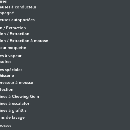
uses
euses à conducteur
mpagné
euses autoportées
on / Extraction
tion / Extraction
tion / Extraction à mousse
leur moquette
es à vapeur
soires
s spéciales
hisserie
resseur à mousse
fection
ines à Chewing Gum
nes à escalator
nes à grafittis
ons de lavage
osses