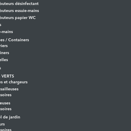
ibuteurs désinfectant
ibuteurs essuie-mains
ibuteurs papier WC
s
-mains
es / Containers
iers
iners
lles
s
 VERTS
es et chargeurs
ailleuses
soires
euses
soires
l de jardin
urs
soires