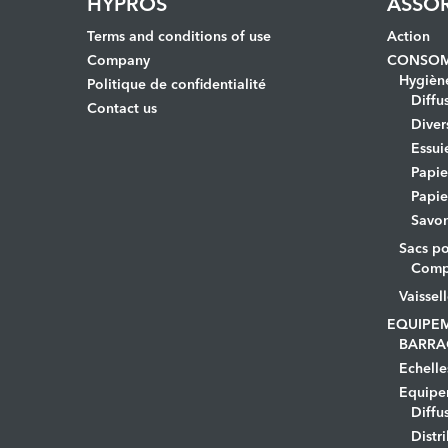
HYPROS
ASSO
Terms and conditions of use
Action
Company
CONSOM
Hygièn
Politique de confidentialité
Diffu
Contact us
Diver
Essui
Papi
Papie
Savo
Sacs po
Comp
Vaissel
EQUIPE
BARRA
Echelle
Equipem
Diffu
Distr