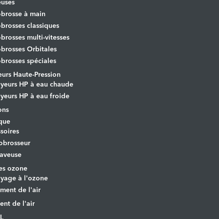
euses
brosse à main
rosses classiques
rosses multi-vitesses
rosses Orbitales
rosses spéciales
urs Haute-Pression
yeurs HP à eau chaude
yeurs HP à eau froide
ons
que
soires
obrosseur
aveuse
es ozone
yage à l'ozone
ement de l'air
ent de l'air
L