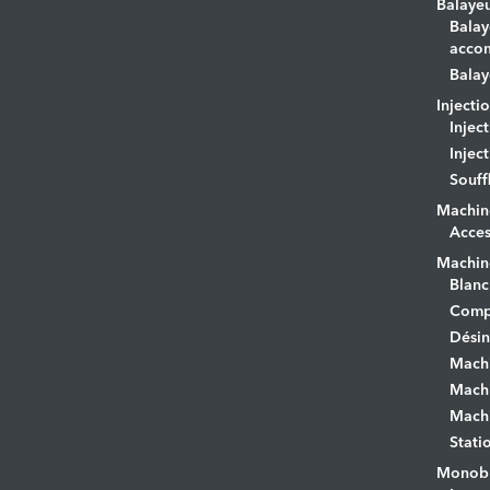
Balaye
Balay
acco
Balay
Injecti
Injec
Injec
Souff
Machin
Acces
Machine
Blanc
Comp
Désin
Mach
Machi
Machi
Stati
Monobr