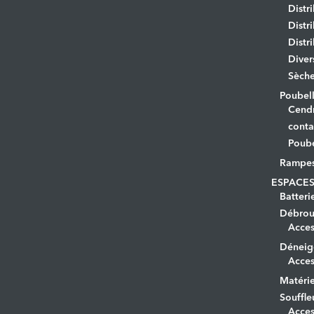
Distr
Distr
Distr
Diver
Sèche
Poubell
Cendr
conta
Poube
Rampe
ESPACES
Batteri
Débrous
Acces
Déneig
Acces
Matérie
Souffle
Acces