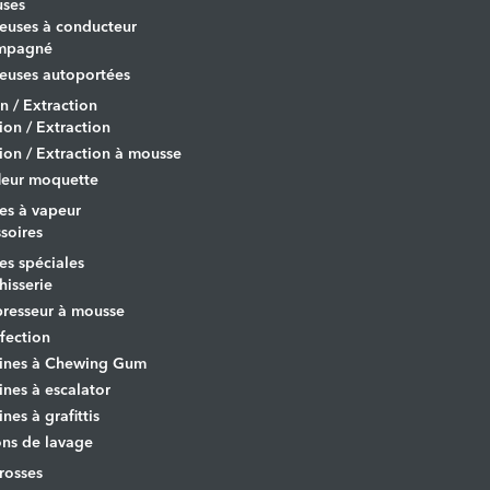
uses
euses à conducteur
mpagné
euses autoportées
on / Extraction
tion / Extraction
tion / Extraction à mousse
leur moquette
es à vapeur
soires
s spéciales
hisserie
resseur à mousse
fection
ines à Chewing Gum
nes à escalator
nes à grafittis
ons de lavage
osses