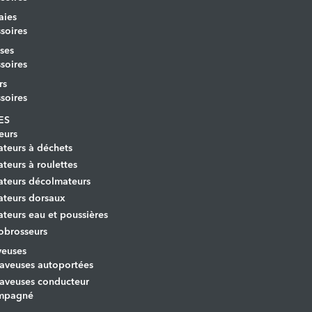
aies
soires
ses
soires
rs
soires
ES
eurs
ateurs à déchets
ateurs à roulettes
ateurs décolmateurs
ateurs dorsaux
ateurs eau et poussières
obrosseurs
veuses
aveuses autoportées
aveuses conducteur
mpagné