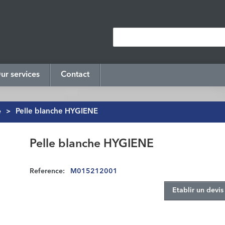
ur services
Contact
e
>
Pelle blanche HYGIENE
Pelle blanche HYGIENE
Reference:
M015212001
Etablir un devis