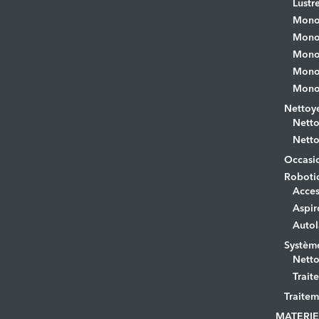
Lustr
Mono
Monob
Monob
Monob
Monob
Nettoye
Netto
Netto
Occasi
Roboti
Acces
Aspir
Autol
Systèm
Netto
Trait
Traitem
MATERIE