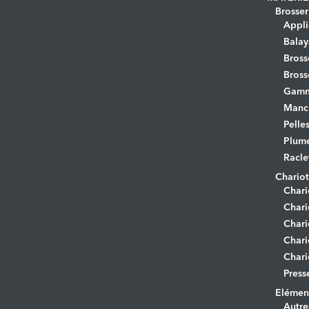
Brosser
Appli
Bala
Bross
Bross
Gamm
Manc
Pelle
Plume
Racle
Chariot
Chari
Chari
Chari
Chari
Chari
Press
Elément
Autre