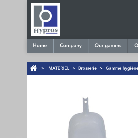
Home
Company
Our gamms
O
>
MATERIEL
>
Brosserie
>
Gamme hygièn