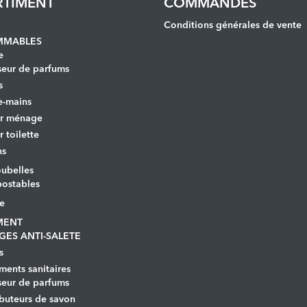
RTIMENT
COMMANDES
Conditions générales de vente
MABLES
e
seur de parfums
s
e-mains
er ménage
r toilette
ns
ubelles
ostables
le
MENT
GES ANTI-SALETE
s
ents sanitaires
seur de parfums
ibuteurs de savon