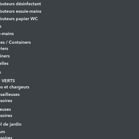
ibuteurs désinfectant
ibuteurs essuie-mains
ibuteurs papier WC
s
-mains
es / Containers
iers
iners
lles
s
 VERTS
es et chargeurs
ailleuses
soires
euses
soires
l de jardin
urs
soires