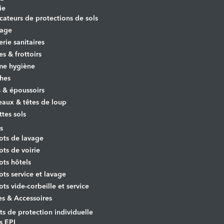
ie
cateurs de protections de sols
yage
erie sanitaires
es & frottoirs
e hygiène
hes
s & époussoirs
aux & têtes de loup
ttes sols
s
ots de lavage
ots de voirie
ots hôtels
ots service et lavage
ots vide-corbeille et service
es & Accessoires
s de protection individuelle
s EPI