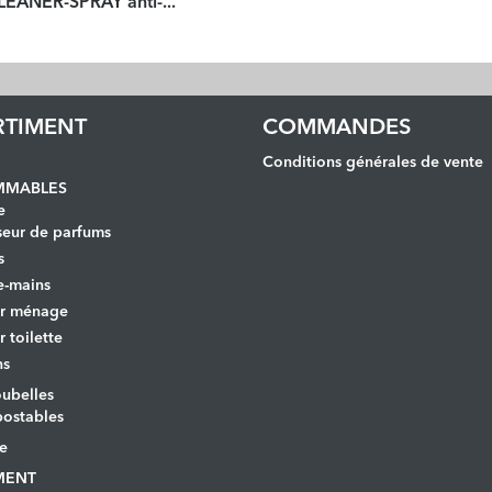
LEANER-SPRAY anti-...
RTIMENT
COMMANDES
Conditions générales de vente
MABLES
e
seur de parfums
s
e-mains
er ménage
r toilette
ns
ubelles
ostables
le
MENT