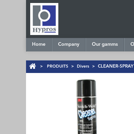
Home
Company
Our gamms
O
>
PRODUITS
>
Divers
>
CLEANER-SPRAY a