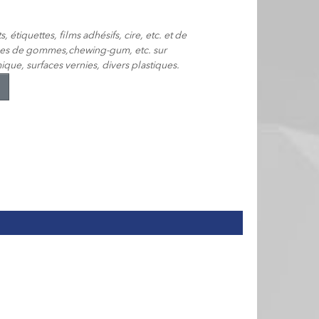
étiquettes, films adhésifs, cire, etc. et de
icules de gommes,chewing-gum, etc. sur
ique, surfaces vernies, divers plastiques.