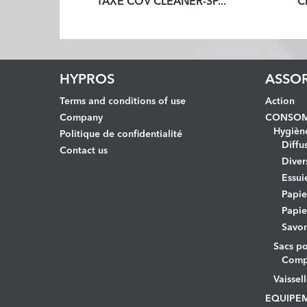
TAXE COV CLEANER-SP...
C
HYPROS
ASSO
Terms and conditions of use
Action
Company
CONSOM
Hygièn
Politique de confidentialité
Diffu
Contact us
Diver
Essui
Papi
Papie
Savo
Sacs po
Comp
Vaissel
EQUIPE