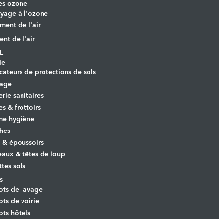
es ozone
yage à l'ozone
ement de l'air
ent de l'air
L
ie
cateurs de protections de sols
yage
erie sanitaires
es & frottoirs
e hygiène
hes
s & époussoirs
aux & têtes de loup
ttes sols
s
ots de lavage
ots de voirie
ots hôtels