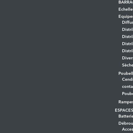
BARRA
Echelle
Equipem
Diffu
Distr
Distr
Distr
Distr
Diver
Sèche
Poubell
Cendr
conta
Poube
Rampe
ESPACES
Batteri
Débrous
Acces