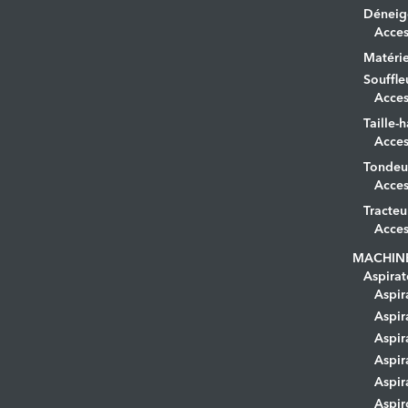
Déneig
Acces
Matérie
Souffle
Acces
Taille-h
Acces
Tondeu
Acces
Tracteu
Acces
MACHIN
Aspirat
Aspir
Aspir
Aspir
Aspir
Aspir
Aspir