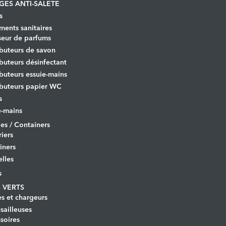
GES ANTI-SALETE
s
ents sanitaires
seur de parfums
ibuteurs de savon
ibuteurs désinfectant
ibuteurs essuie-mains
ibuteurs papier WC
s
-mains
es / Containers
iers
iners
lles
s
 VERTS
es et chargeurs
ailleuses
soires