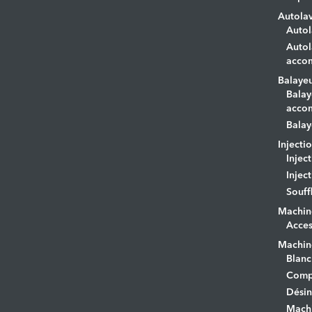
Autola
Autol
Autol
acco
Balaye
Balay
acco
Balay
Injecti
Injec
Injec
Souff
Machin
Acces
Machine
Blanc
Comp
Désin
Mach