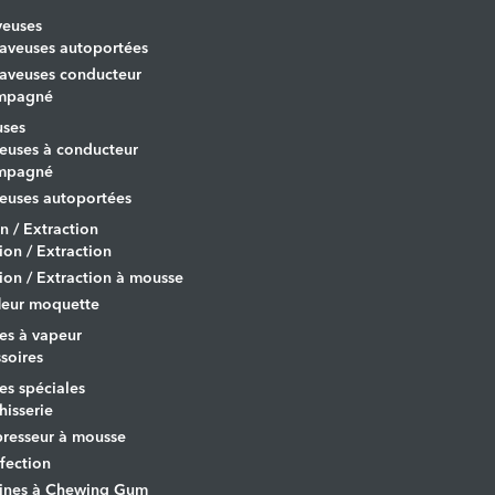
veuses
aveuses autoportées
aveuses conducteur
mpagné
uses
euses à conducteur
mpagné
euses autoportées
on / Extraction
tion / Extraction
tion / Extraction à mousse
leur moquette
es à vapeur
soires
s spéciales
hisserie
resseur à mousse
fection
ines à Chewing Gum