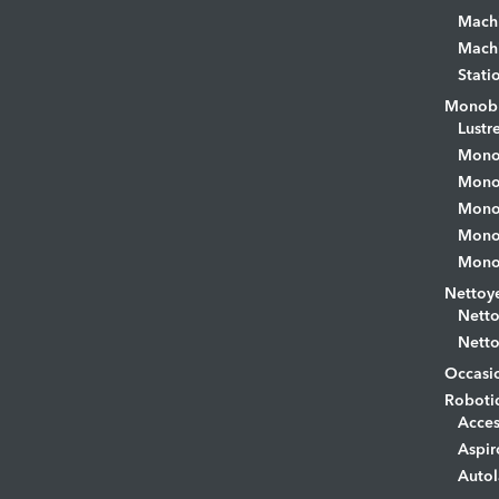
Machi
Machi
Stati
Monobr
Lustr
Mono
Monob
Monob
Monob
Monob
Nettoye
Netto
Netto
Occasi
Roboti
Acces
Aspir
Autol