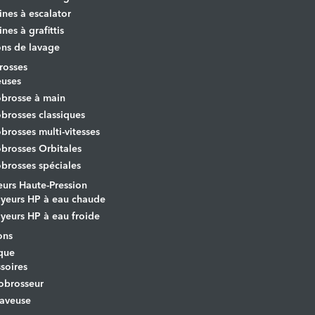
nes à escalator
nes à grafittis
ons de lavage
osses
euses
brosse à main
rosses classiques
rosses multi-vitesses
rosses Orbitales
rosses spéciales
urs Haute-Pression
yeurs HP à eau chaude
yeurs HP à eau froide
ons
que
soires
obrosseur
aveuse