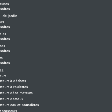
euses
soires
l de jardin
urs
soires
aies
soires
ses
soires
rs
soires
ES
eurs
ateurs à déchets
ateurs à roulettes
ateurs décolmateurs
ateurs dorsaux
ateurs eau et poussières
obrosseurs