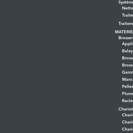
Systèm
Netto
Trait
Traitem
MATERIE
Brosser
Appli
Bala
Bross
Bross
Gamm
Manc
Pelle
Plume
Racle
Chariot
Chari
Chari
Chari