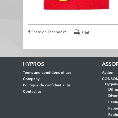
Share on Facebook!
Print
HYPROS
ASSO
Terms and conditions of use
Action
Company
CONSOM
Hygièn
Politique de confidentialité
Diffu
Contact us
Diver
Essui
Papi
Papie