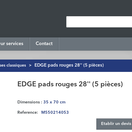
ur services
Contact
es classiques
>
EDGE pads rouges 28'' (5 pièces)
EDGE pads rouges 28'' (5 pièces)
Dimensions :
35 x 70 cm
Reference:
M550214053
Etablir un devis