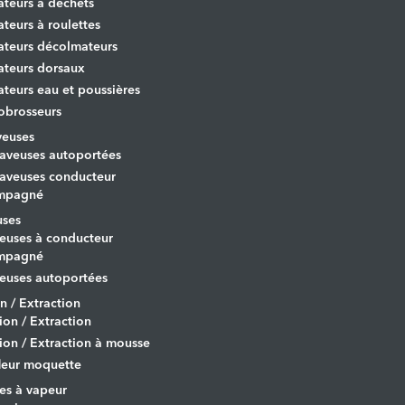
ateurs à déchets
ateurs à roulettes
ateurs décolmateurs
ateurs dorsaux
ateurs eau et poussières
obrosseurs
veuses
aveuses autoportées
aveuses conducteur
mpagné
uses
euses à conducteur
mpagné
euses autoportées
on / Extraction
tion / Extraction
tion / Extraction à mousse
leur moquette
es à vapeur