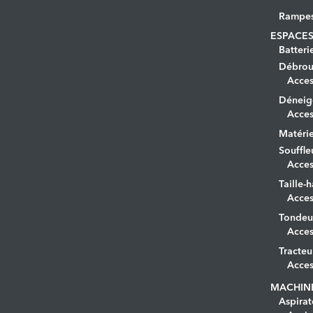
Rampe
ESPACES
Batteri
Débrous
Acces
Déneig
Acces
Matérie
Souffle
Acces
Taille-h
Acces
Tondeu
Acces
Tracteu
Acces
MACHIN
Aspirat