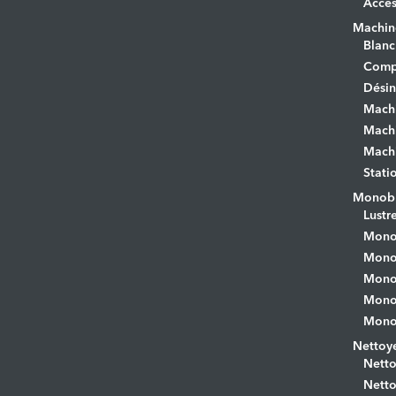
Acces
Machine
Blanc
Comp
Désin
Mach
Machi
Machi
Stati
Monobr
Lustr
Mono
Monob
Monob
Monob
Monob
Nettoye
Netto
Netto