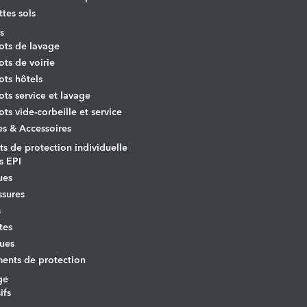
ttes sols
s
ots de lavage
ots de voirie
ots hôtels
ots service et lavage
ots vide-corbeille et service
es & Accessoires
s de protection individuelle
s EPI
ues
sures
s
tes
ues
ents de protection
ge
ifs