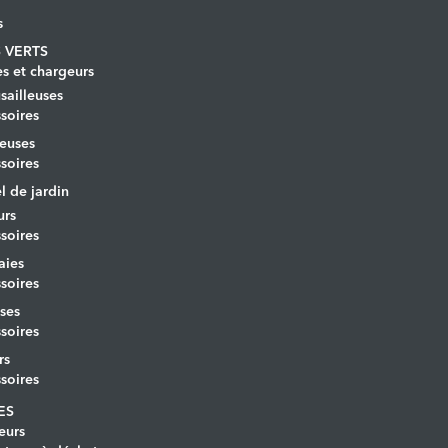
s
 VERTS
es et chargeurs
ailleuses
soires
euses
soires
l de jardin
urs
soires
aies
soires
ses
soires
rs
soires
ES
eurs