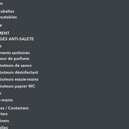
ns
ubelles
ostables
le
MENT
GES ANTI-SALETE
s
ents sanitaires
seur de parfums
ibuteurs de savon
ibuteurs désinfectant
ibuteurs essuie-mains
ibuteurs papier WC
s
-mains
es / Containers
iers
iners
lles