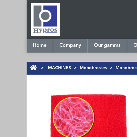
Home
Company
Our gamms
O
>
MACHINES
>
Monobrosses
>
Monobross