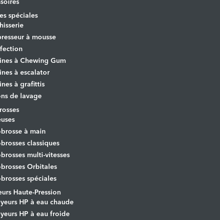
soires
s spéciales
hisserie
resseur à mousse
fection
ines à Chewing Gum
nes à escalator
nes à grafittis
ons de lavage
osses
euses
brosse à main
rosses classiques
rosses multi-vitesses
rosses Orbitales
rosses spéciales
urs Haute-Pression
yeurs HP à eau chaude
yeurs HP à eau froide