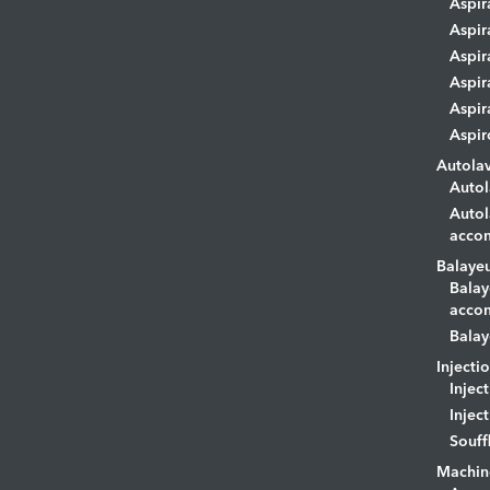
Aspir
Aspir
Aspir
Aspir
Aspir
Aspir
Autola
Autol
Autol
acco
Balaye
Balay
acco
Balay
Injecti
Injec
Injec
Souff
Machin