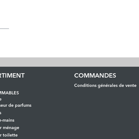
RTIMENT
COMMANDES
Conditions générales de vente
MABLES
e
seur de parfums
s
e-mains
er ménage
r toilette