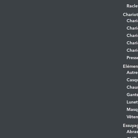
Racle
Chariot
Chari
Chari
Chari
Chari
Chari
Press
Elément
Autre
Casq
Chaus
Gant
Lunet
Masq
Vêtem
Essuya
Abras