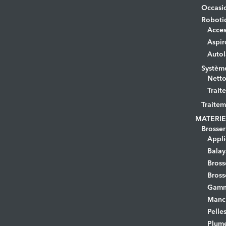
Occasi
Roboti
Acces
Aspir
Autol
Systèm
Netto
Trait
Traitem
MATERIE
Brosser
Appli
Bala
Bross
Bross
Gamm
Manc
Pelle
Plume