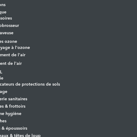
ons
que
soires
obrosseur
aveuse
es ozone
yage à l'ozone
ement de l'air
ent de l'air
L
ie
cateurs de protections de sols
yage
erie sanitaires
es & frottoirs
e hygiène
hes
s & époussoirs
aux & têtes de loup