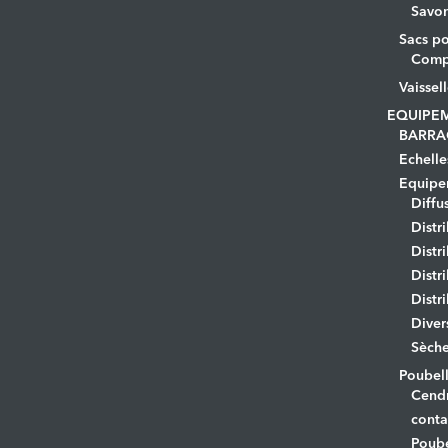
Savo
Sacs po
Comp
Vaissel
EQUIPE
BARRA
Echelle
Equipem
Diffu
Distr
Distr
Distr
Distr
Diver
Sèche
Poubell
Cendr
conta
Poube