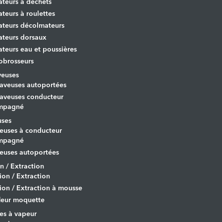
ateurs à déchets
ateurs à roulettes
ateurs décolmateurs
ateurs dorsaux
ateurs eau et poussières
obrosseurs
veuses
aveuses autoportées
aveuses conducteur
mpagné
uses
euses à conducteur
mpagné
euses autoportées
on / Extraction
tion / Extraction
tion / Extraction à mousse
leur moquette
es à vapeur