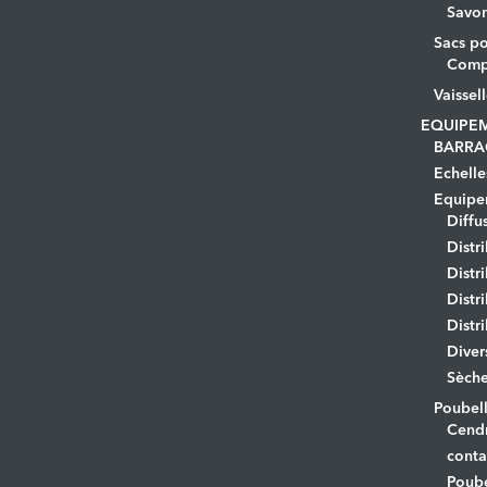
Savo
Sacs po
Comp
Vaissel
EQUIPE
BARRA
Echelle
Equipem
Diffu
Distr
Distr
Distr
Distr
Diver
Sèche
Poubell
Cendr
conta
Poube