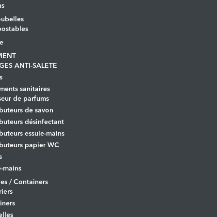
ns
ubelles
ostables
le
MENT
GES ANTI-SALETE
s
ents sanitaires
seur de parfums
ibuteurs de savon
ibuteurs désinfectant
ibuteurs essuie-mains
ibuteurs papier WC
s
-mains
es / Containers
iers
iners
lles