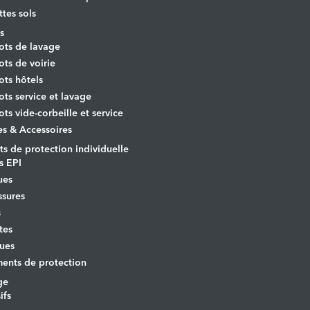
ttes sols
s
ots de lavage
ots de voirie
ots hôtels
ots service et lavage
ots vide-corbeille et service
es & Accessoires
s de protection individuelle
s EPI
ues
sures
s
tes
ues
ents de protection
ge
ifs