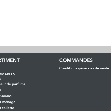
RTIMENT
COMMANDES
Conditions générales de vente
MABLES
e
seur de parfums
s
e-mains
er ménage
r toilette