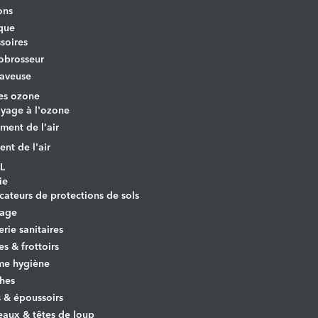
ons
que
soires
obrosseur
aveuse
es ozone
yage à l'ozone
ement de l'air
ent de l'air
L
ie
cateurs de protections de sols
yage
erie sanitaires
es & frottoirs
e hygiène
hes
s & époussoirs
aux & têtes de loup