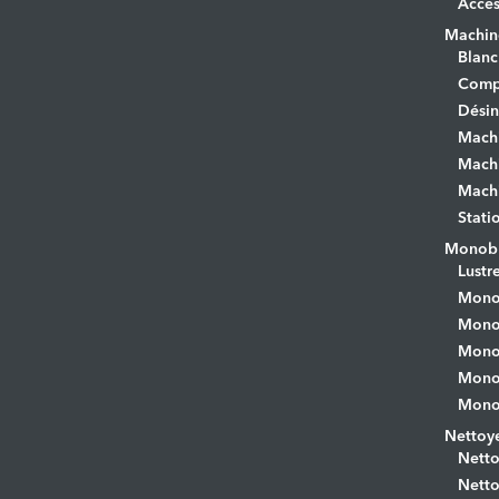
Acces
Machine
Blanc
Comp
Désin
Mach
Machi
Machi
Stati
Monobr
Lustr
Mono
Monob
Monob
Monob
Monob
Nettoye
Netto
Netto