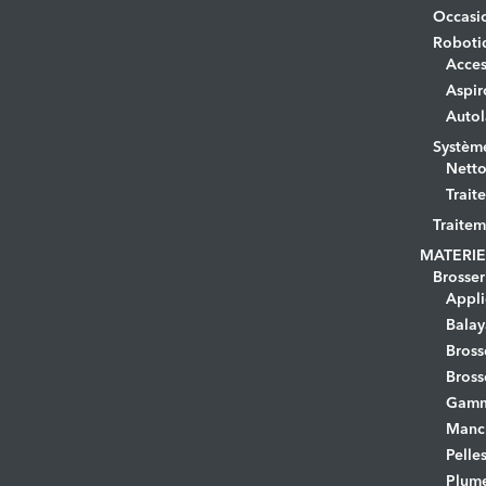
Occasi
Roboti
Acces
Aspir
Autol
Systèm
Netto
Trait
Traitem
MATERIE
Brosser
Appli
Bala
Bross
Bross
Gamm
Manc
Pelle
Plume