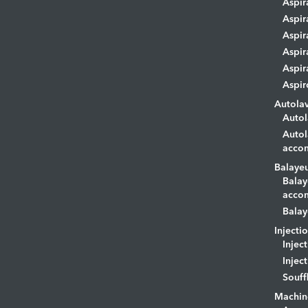
Aspir
Aspir
Aspir
Aspir
Aspir
Aspir
Autola
Autol
Autol
acco
Balaye
Balay
acco
Balay
Injecti
Injec
Injec
Souff
Machin