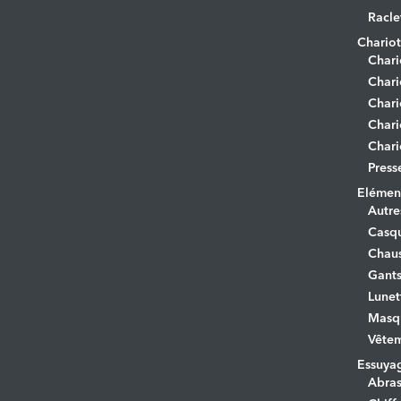
Racle
Chariot
Chari
Chari
Chari
Chari
Chari
Press
Elément
Autre
Casq
Chaus
Gant
Lunet
Masq
Vêtem
Essuya
Abras