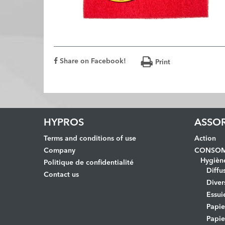
Share on Facebook!
Print
HYPROS
ASSO
Terms and conditions of use
Action
Company
CONSOM
Hygièn
Politique de confidentialité
Diffu
Contact us
Diver
Essui
Papi
Papie