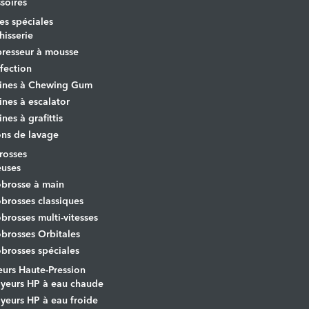
soires
s spéciales
hisserie
resseur à mousse
fection
ines à Chewing Gum
nes à escalator
nes à grafittis
ons de lavage
osses
euses
brosse à main
rosses classiques
rosses multi-vitesses
rosses Orbitales
rosses spéciales
urs Haute-Pression
yeurs HP à eau chaude
yeurs HP à eau froide