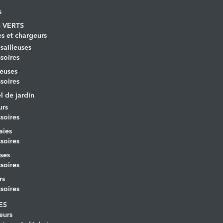
s
 VERTS
es et chargeurs
ailleuses
soires
euses
soires
l de jardin
urs
soires
aies
soires
ses
soires
rs
soires
ES
eurs