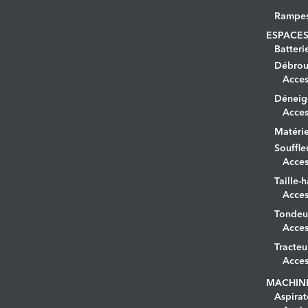
Rampe
ESPACES
Batteri
Débrous
Acces
Déneig
Acces
Matérie
Souffle
Acces
Taille-h
Acces
Tondeu
Acces
Tracteu
Acces
MACHIN
Aspirat