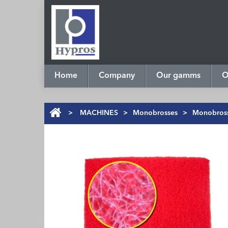
Home
Company
Our gamms
O
>
MACHINES
>
Monobrosses
>
Monobross