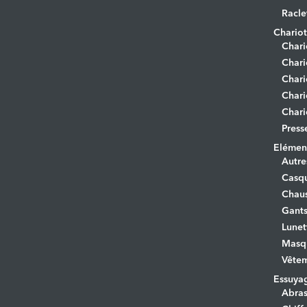
Racle
Chariot
Chari
Chari
Chari
Chari
Chari
Press
Elément
Autre
Casq
Chaus
Gant
Lunet
Masq
Vêtem
Essuya
Abras