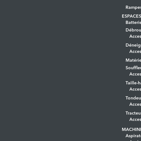
Rampe
ESPACES
Batteri
Débrous
Acces
Déneig
Acces
Matérie
Souffle
Acces
Taille-h
Acces
Tondeu
Acces
Tracteu
Acces
MACHIN
Aspirat