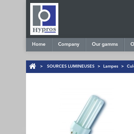
Home
Company
Our gamms
O
>
SOURCES LUMINEUSES
>
Lampes
>
Cul