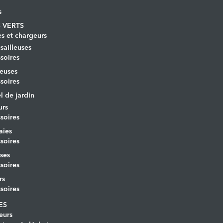
s
 VERTS
es et chargeurs
ailleuses
soires
euses
soires
l de jardin
urs
soires
aies
soires
ses
soires
rs
soires
ES
eurs