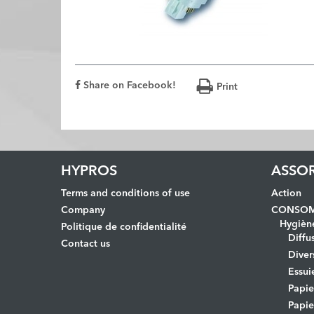
Share on Facebook!
Print
HYPROS
ASSO
Terms and conditions of use
Action
Company
CONSOM
Hygièn
Politique de confidentialité
Diffu
Contact us
Diver
Essui
Papi
Papie