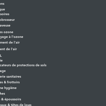
ons
que
soires
obrosseur
aveuse
es ozone
yage à l'ozone
ement de l'air
ent de l'air
L
ie
cateurs de protections de sols
yage
erie sanitaires
es & frottoirs
e hygiène
hes
s & époussoirs
aux & têtes de loup