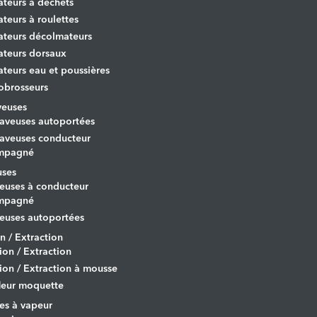
ateurs à déchets
ateurs à roulettes
ateurs décolmateurs
ateurs dorsaux
ateurs eau et poussières
obrosseurs
veuses
aveuses autoportées
aveuses conducteur
mpagné
uses
euses à conducteur
mpagné
euses autoportées
on / Extraction
tion / Extraction
tion / Extraction à mousse
leur moquette
es à vapeur