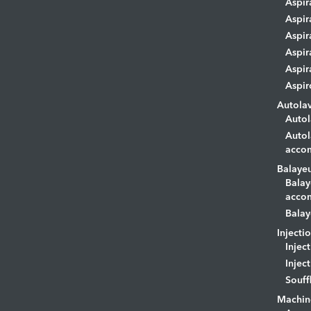
Aspir
Aspir
Aspir
Aspir
Aspir
Aspir
Autola
Autol
Autol
acco
Balaye
Balay
acco
Balay
Injecti
Injec
Injec
Souff
Machin