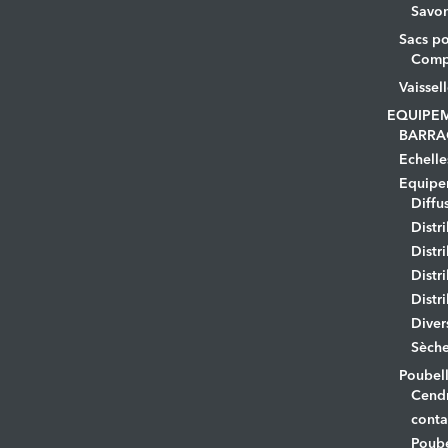
Savo
Sacs po
Comp
Vaissel
EQUIPE
BARRA
Echelle
Equipem
Diffu
Distr
Distr
Distr
Distr
Diver
Sèche
Poubell
Cendr
conta
Poube