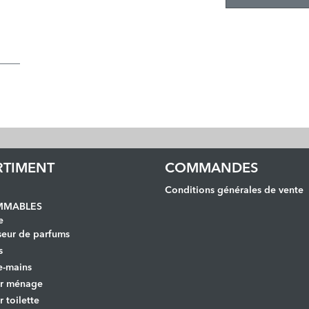
RTIMENT
COMMANDES
Conditions générales de vente
MABLES
e
seur de parfums
s
e-mains
er ménage
r toilette