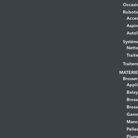
Occasi
Roboti
Acces
Aspir
Autol
Systèm
Netto
Trait
Traitem
MATERIE
Brosser
Appli
Bala
Bross
Bross
Gamm
Manc
Pelle
Plume