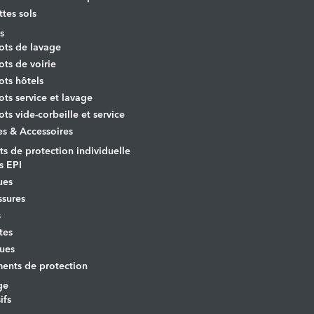
ttes sols
s
ots de lavage
ots de voirie
ots hôtels
ots service et lavage
ots vide-corbeille et service
es & Accessoires
s de protection individuelle
s EPI
ues
sures
s
tes
ues
ents de protection
ge
ifs