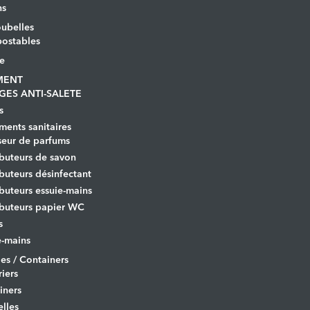
ns
ubelles
ostables
le
MENT
GES ANTI-SALETE
s
ents sanitaires
seur de parfums
ibuteurs de savon
ibuteurs désinfectant
ibuteurs essuie-mains
ibuteurs papier WC
s
-mains
es / Containers
iers
iners
lles