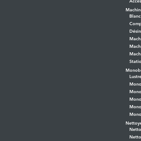
Acces
Machine
Blanc
Comp
Désin
Mach
Machi
Machi
Stati
Monobr
Lustr
Mono
Monob
Monob
Monob
Monob
Nettoye
Netto
Netto