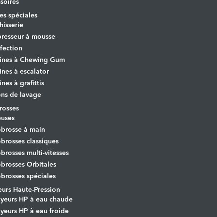
soires
s spéciales
hisserie
resseur à mousse
fection
ines à Chewing Gum
nes à escalator
nes à grafittis
ons de lavage
osses
euses
brosse à main
rosses classiques
rosses multi-vitesses
rosses Orbitales
rosses spéciales
urs Haute-Pression
yeurs HP à eau chaude
yeurs HP à eau froide