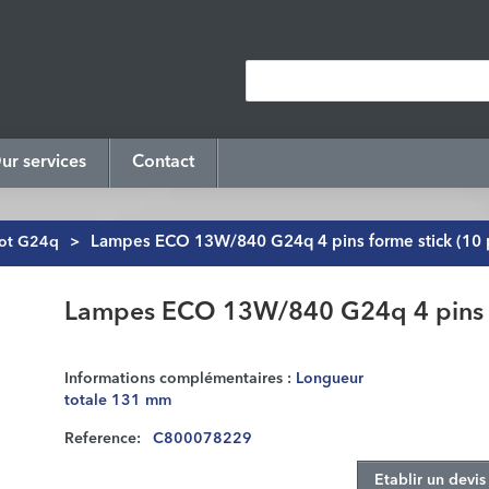
ur services
Contact
ot G24q
>
Lampes ECO 13W/840 G24q 4 pins forme stick (10 
Lampes ECO 13W/840 G24q 4 pins fo
Informations complémentaires :
Longueur
totale 131 mm
Reference:
C800078229
Etablir un devis