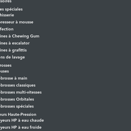
soires
s spéciales
hisserie
resseur à mousse
fection
ines à Chewing Gum
nes à escalator
nes à grafittis
ons de lavage
osses
euses
brosse à main
rosses classiques
rosses multi-vitesses
rosses Orbitales
rosses spéciales
urs Haute-Pression
yeurs HP à eau chaude
yeurs HP à eau froide