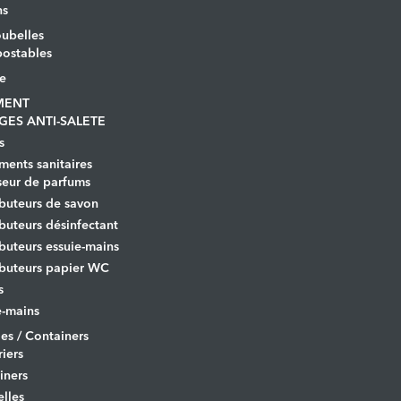
ns
ubelles
ostables
le
MENT
GES ANTI-SALETE
s
ents sanitaires
seur de parfums
ibuteurs de savon
ibuteurs désinfectant
ibuteurs essuie-mains
ibuteurs papier WC
s
-mains
es / Containers
iers
iners
lles