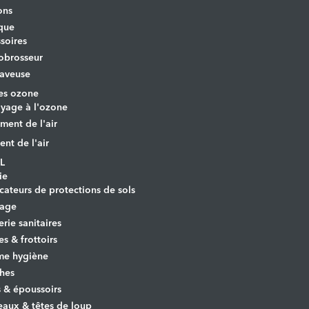
ons
que
soires
obrosseur
aveuse
es ozone
yage à l'ozone
ement de l'air
ent de l'air
L
ie
cateurs de protections de sols
yage
erie sanitaires
es & frottoirs
e hygiène
hes
s & époussoirs
aux & têtes de loup