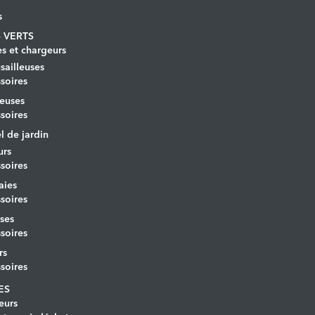
s
 VERTS
es et chargeurs
ailleuses
soires
euses
soires
l de jardin
urs
soires
aies
soires
ses
soires
rs
soires
ES
eurs