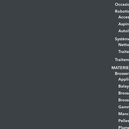
Occasi
Roboti
Acces
Aspir
Autol
Systèm
Netto
Trait
Traitem
MATERIE
Brosser
Appli
Bala
Bross
Bross
Gamm
Manc
Pelle
Plume