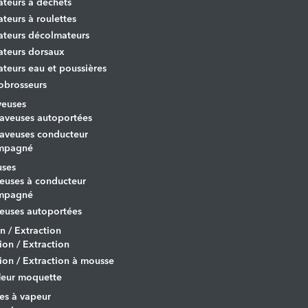
ateurs à déchets
ateurs à roulettes
ateurs décolmateurs
ateurs dorsaux
ateurs eau et poussières
obrosseurs
veuses
aveuses autoportées
aveuses conducteur
mpagné
uses
euses à conducteur
mpagné
euses autoportées
on / Extraction
tion / Extraction
tion / Extraction à mousse
leur moquette
es à vapeur