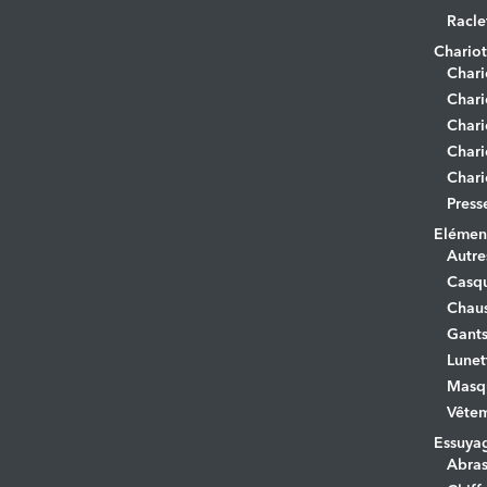
Racle
Chariot
Chari
Chari
Chari
Chari
Chari
Press
Elément
Autre
Casq
Chaus
Gant
Lunet
Masq
Vêtem
Essuya
Abras