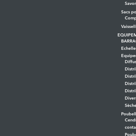
Savo
Sacs po
Comp
Vaissel
EQUIPE
BARRA
Echelle
Equipem
Diffu
Distr
Distr
Distr
Distr
Diver
Sèche
Poubell
Cendr
conta
Poube