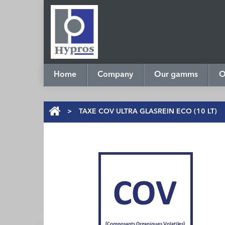
Home
Company
Our gamms
O
>
TAXE COV ULTRA GLASREIN ECO (10 LT)