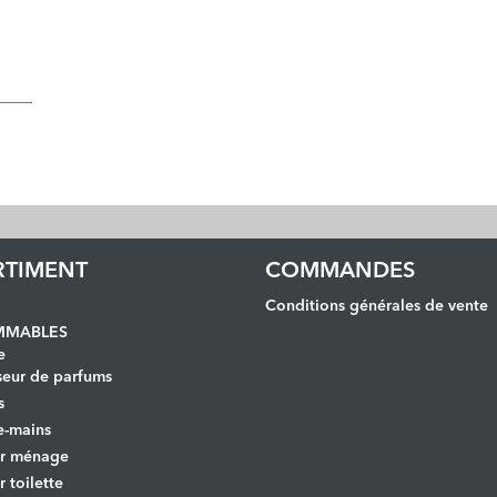
RTIMENT
COMMANDES
Conditions générales de vente
MABLES
e
seur de parfums
s
e-mains
er ménage
r toilette