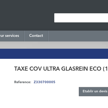
ur services
Contact
TAXE COV ULTRA GLASREIN ECO (1
Reference:
Z330700005
Etablir un devis