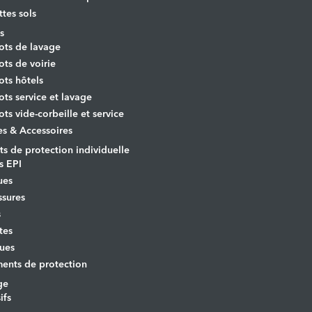
ttes sols
s
ots de lavage
ots de voirie
ots hôtels
ots service et lavage
ots vide-corbeille et service
es & Accessoires
s de protection individuelle
s EPI
ues
sures
s
tes
ues
ents de protection
ge
ifs