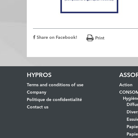
Share on Facebook!
Print
HYPROS
ASSO
Terms and conditions of use
Action
Company
CONSOM
Hygièn
Politique de confidentialité
Diffu
Contact us
Diver
Essui
Papi
Papie