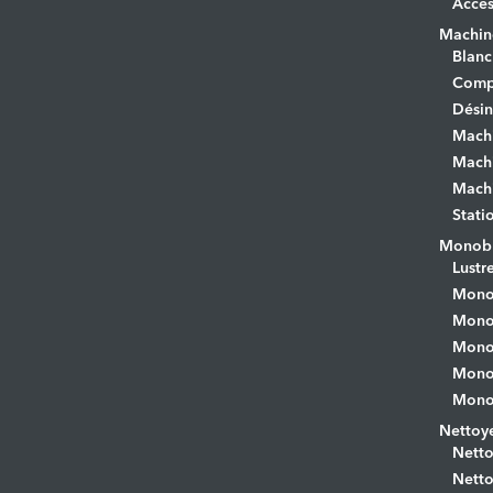
Acces
Machine
Blanc
Comp
Désin
Mach
Machi
Machi
Stati
Monobr
Lustr
Mono
Monob
Monob
Monob
Monob
Nettoye
Netto
Netto