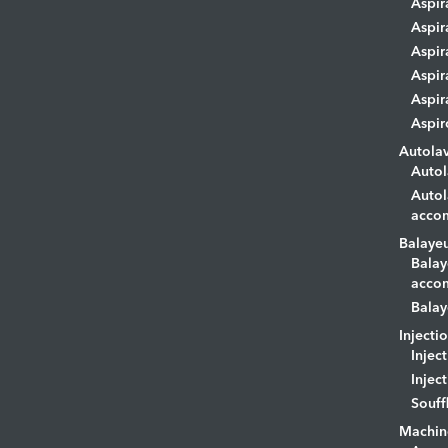
Aspir
Aspir
Aspir
Aspir
Aspir
Aspir
Autola
Autol
Autol
acco
Balaye
Balay
acco
Balay
Injecti
Injec
Injec
Souff
Machin