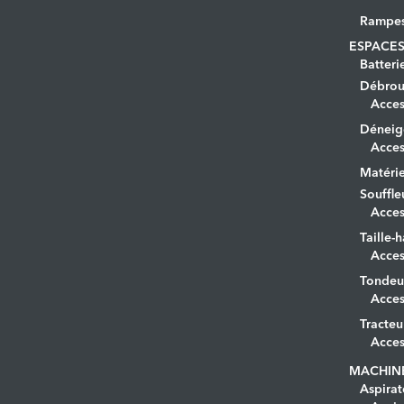
Rampe
ESPACES
Batteri
Débrous
Acces
Déneig
Acces
Matérie
Souffle
Acces
Taille-h
Acces
Tondeu
Acces
Tracteu
Acces
MACHIN
Aspirat