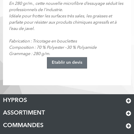
En 280 gr/m., cette nouvelle microfibre d’essuyage séduit les
professionnels de l’industrie.
Idéale pour frotter les surfaces très sales, les graisses et
parfaite pour résister aux produits chimiques agressifs et à
l’eau de javel.
Fabrication : Tricotage en bouclettes
Composition : 70 % Polyester –30 % Polyamide
Grammage : 280 g/m.
Etablir un devis
HYPROS
ASSORTIMENT
COMMANDES