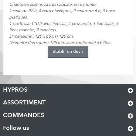
Chariot en acier inox très robuste, livré monté.
1 seau de 22 lt, 4 bacs plastiques, 2 seaux de 6 lt, 3 bacs
platiques.
1 porte sac 110 lt avec fixe sac, 1 couvercle, 1 fixe balai, 3
fixes manche, 2 crochets.
Dimensions : 120 x 60 x H 120 cm.
Diamètre des roues : 125 mm avec roulement à billes.
Etablir un devis
HYPROS
ASSORTIMENT
COMMANDES
Follow us