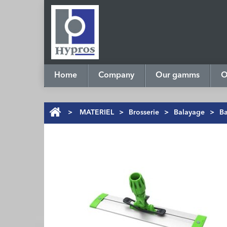
Home
Company
Our gamms
O
>
MATERIEL
>
Brosserie
>
Balayage
>
B