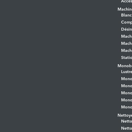
Acces
Machine
Blanc
Comp
Désin
Mach
Machi
Machi
Stati
Monobr
Lustr
Mono
Monob
Monob
Monob
Monob
Nettoye
Netto
Netto