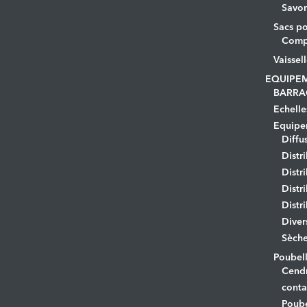
Savo
Sacs po
Comp
Vaissel
EQUIPE
BARRA
Echelle
Equipem
Diffu
Distr
Distr
Distr
Distr
Diver
Sèche
Poubell
Cendr
conta
Poube