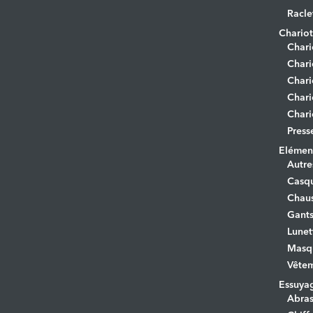
Racle
Chariot
Chari
Chari
Chari
Chari
Chari
Press
Elément
Autre
Casq
Chaus
Gant
Lunet
Masq
Vêtem
Essuya
Abras