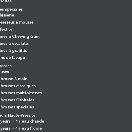
soires
s spéciales
hisserie
resseur à mousse
fection
ines à Chewing Gum
nes à escalator
nes à grafittis
ons de lavage
osses
euses
brosse à main
rosses classiques
rosses multi-vitesses
rosses Orbitales
rosses spéciales
urs Haute-Pression
yeurs HP à eau chaude
yeurs HP à eau froide