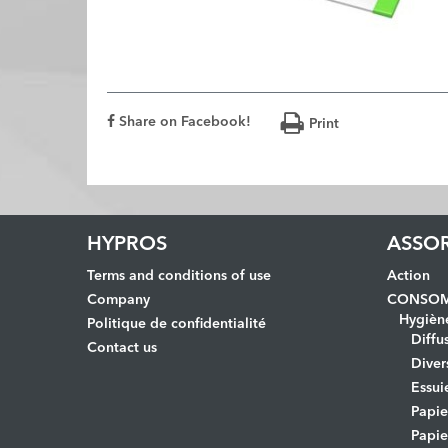
Share on Facebook!
Print
HYPROS
ASSO
Terms and conditions of use
Action
Company
CONSOM
Hygièn
Politique de confidentialité
Diffu
Contact us
Diver
Essui
Papi
Papie