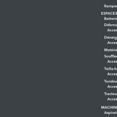
Rampe
ESPACES
Batteri
Débrous
Acces
Déneig
Acces
Matérie
Souffle
Acces
Taille-h
Acces
Tondeu
Acces
Tracteu
Acces
MACHIN
Aspirat