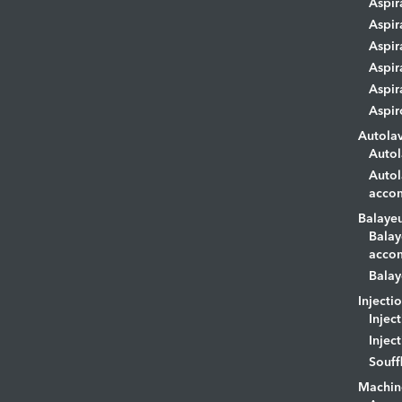
Aspir
Aspir
Aspir
Aspir
Aspir
Aspir
Autola
Autol
Autol
acco
Balaye
Balay
acco
Balay
Injecti
Injec
Injec
Souff
Machin