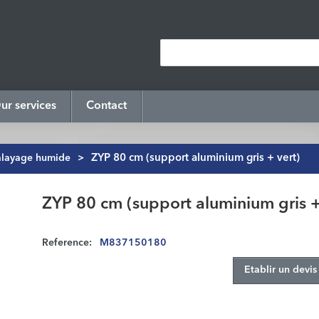
ur services
Contact
alayage humide
>
ZYP 80 cm (support aluminium gris + vert)
ZYP 80 cm (support aluminium gris +
Reference:
M837150180
Etablir un devis