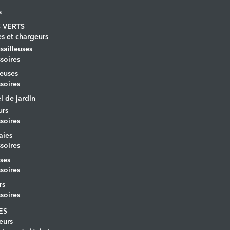
s
 VERTS
es et chargeurs
ailleuses
soires
euses
soires
l de jardin
urs
soires
aies
soires
ses
soires
rs
soires
ES
eurs