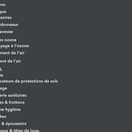
ons
que
soires
obrosseur
aveuse
es ozone
yage à l'ozone
ement de l'air
ent de l'air
L
ie
cateurs de protections de sols
yage
erie sanitaires
es & frottoirs
e hygiène
hes
s & époussoirs
aux & têtes de loup