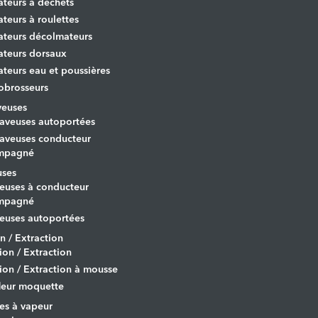
ateurs à déchets
ateurs à roulettes
ateurs décolmateurs
ateurs dorsaux
ateurs eau et poussières
obrosseurs
veuses
aveuses autoportées
aveuses conducteur
mpagné
uses
euses à conducteur
mpagné
euses autoportées
on / Extraction
tion / Extraction
tion / Extraction à mousse
leur moquette
es à vapeur