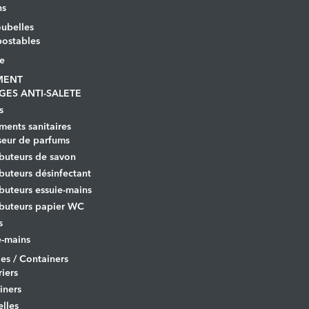
ns
ubelles
ostables
le
MENT
GES ANTI-SALETE
s
ents sanitaires
seur de parfums
ibuteurs de savon
ibuteurs désinfectant
ibuteurs essuie-mains
ibuteurs papier WC
s
-mains
es / Containers
iers
iners
lles