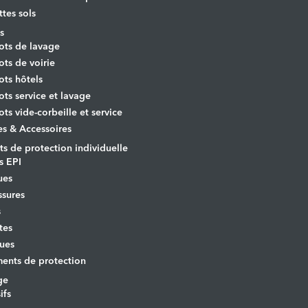
ttes sols
s
ots de lavage
ots de voirie
ots hôtels
ots service et lavage
ots vide-corbeille et service
es & Accessoires
s de protection individuelle
s EPI
ues
sures
s
tes
ues
ents de protection
ge
ifs