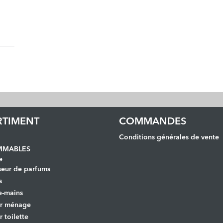
RTIMENT
COMMANDES
Conditions générales de vente
MABLES
e
seur de parfums
s
e-mains
er ménage
r toilette