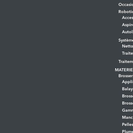
Occasi
Roboti
Acces
Aspir
Autol
Systèm
Netto
Trait
Traitem
MATERIE
Brosser
Appli
Bala
Bross
Bross
Gamm
Manc
Pelle
Plume