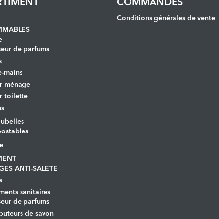
RTIMENT
COMMANDES
Conditions générales de vente
MABLES
e
seur de parfums
s
e-mains
er ménage
r toilette
ns
ubelles
ostables
le
MENT
GES ANTI-SALETE
s
ents sanitaires
seur de parfums
ibuteurs de savon