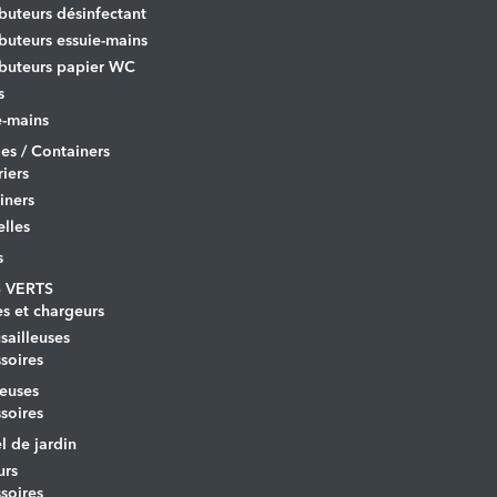
ibuteurs désinfectant
ibuteurs essuie-mains
ibuteurs papier WC
s
-mains
es / Containers
iers
iners
lles
s
 VERTS
es et chargeurs
ailleuses
soires
euses
soires
l de jardin
urs
soires