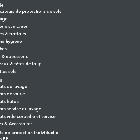
ie
cateurs de protections de sols
yage
erie sanitaires
es & frottoirs
e hygiène
hes
s & époussoirs
aux & têtes de loup
ttes sols
s
ots de lavage
ots de voirie
ots hôtels
ots service et lavage
ots vide-corbeille et service
es & Accessoires
s de protection individuelle
s EPI