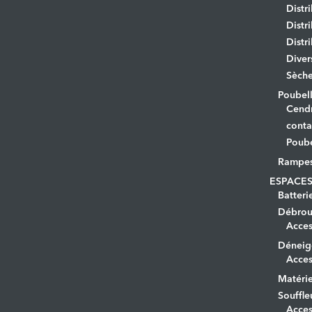
Distr
Distr
Distr
Diver
Sèche
Poubell
Cendr
conta
Poube
Rampe
ESPACES
Batteri
Débrous
Acces
Déneig
Acces
Matérie
Souffle
Acces