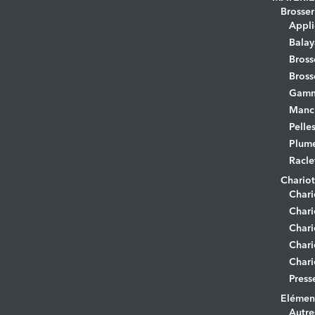
Brosser
Appli
Bala
Bross
Bross
Gamm
Manc
Pelle
Plume
Racle
Chariot
Chari
Chari
Chari
Chari
Chari
Press
Elément
Autre