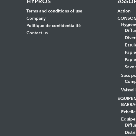
HYPROS
ASSO
Terms and conditions of use
Action
Company
CONSOM
Hygièn
Politique de confidentialité
Diffu
Contact us
Diver
Essui
Papi
Papie
Savo
Sacs po
Comp
Vaissel
EQUIPE
BARRA
Echelle
Equipem
Diffu
Distr