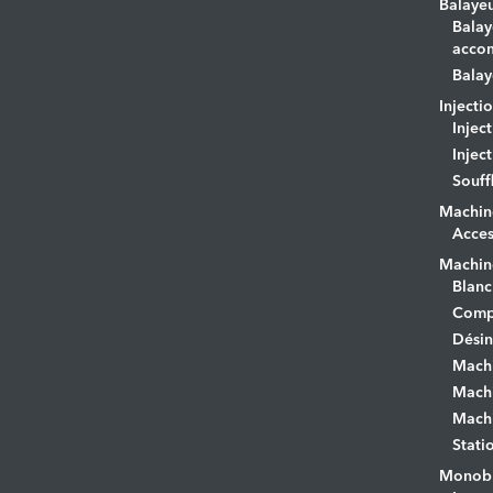
Balaye
Balay
acco
Balay
Injecti
Injec
Injec
Souff
Machin
Acces
Machine
Blanc
Comp
Désin
Mach
Machi
Machi
Stati
Monobr