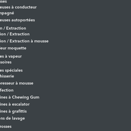
uses
euses à conducteur
mpagné
euses autoportées
on / Extraction
tion / Extraction
tion / Extraction à mousse
leur moquette
es à vapeur
soires
s spéciales
hisserie
resseur à mousse
fection
ines à Chewing Gum
nes à escalator
nes à grafittis
ons de lavage
osses