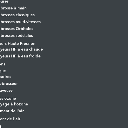
euses
brosse à main
rosses classiques
rosses multi-vitesses
rosses Orbitales
rosses spéciales
urs Haute-Pression
yeurs HP à eau chaude
yeurs HP à eau froide
ons
que
soires
obrosseur
aveuse
es ozone
yage à l'ozone
ement de l'air
ent de l'air
L