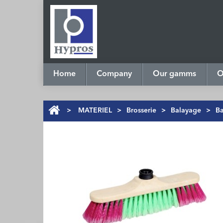
Home
Company
Our gamms
O
>
MATERIEL
>
Brosserie
>
Balayage
>
Ba