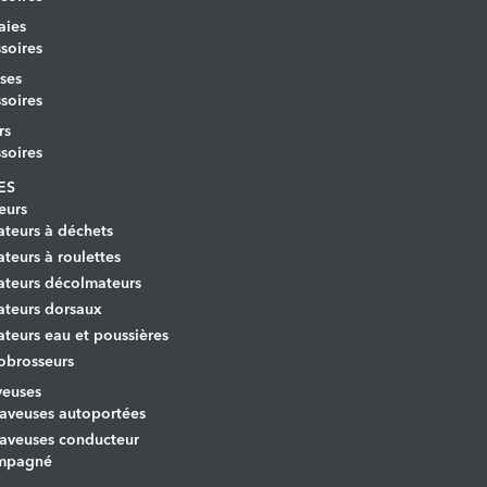
aies
soires
ses
soires
rs
soires
ES
eurs
ateurs à déchets
ateurs à roulettes
ateurs décolmateurs
ateurs dorsaux
ateurs eau et poussières
obrosseurs
veuses
aveuses autoportées
aveuses conducteur
mpagné