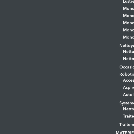
Lustr
Mono
Monob
Monob
Monob
Monob
Nettoye
Netto
Netto
Occasi
Roboti
Acces
Aspir
Autol
Systèm
Netto
Trait
Traitem
MATERIE