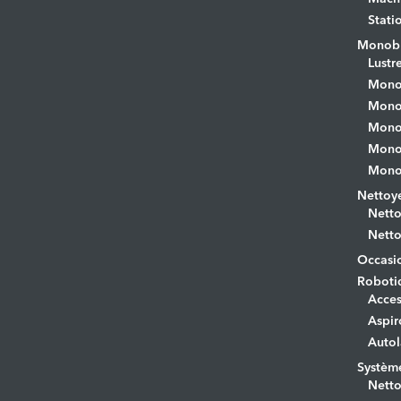
Stati
Monobr
Lustr
Mono
Monob
Monob
Monob
Monob
Nettoye
Netto
Netto
Occasi
Roboti
Acces
Aspir
Autol
Systèm
Netto