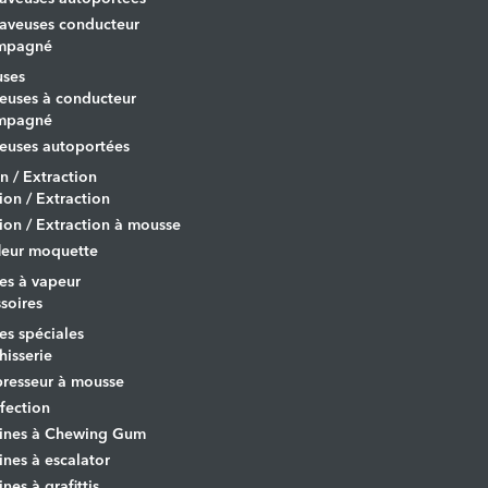
aveuses conducteur
mpagné
uses
euses à conducteur
mpagné
euses autoportées
on / Extraction
tion / Extraction
tion / Extraction à mousse
leur moquette
es à vapeur
soires
s spéciales
hisserie
resseur à mousse
fection
ines à Chewing Gum
nes à escalator
nes à grafittis