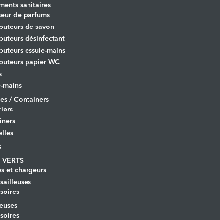
ents sanitaires
seur de parfums
ibuteurs de savon
ibuteurs désinfectant
ibuteurs essuie-mains
ibuteurs papier WC
s
-mains
es / Containers
iers
iners
lles
s
 VERTS
es et chargeurs
ailleuses
soires
euses
soires