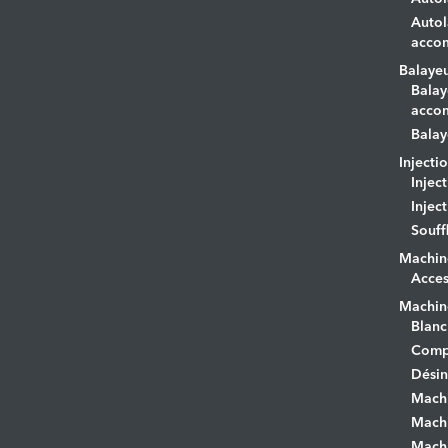
Autol
acco
Balaye
Balay
acco
Balay
Injecti
Injec
Injec
Souff
Machin
Acces
Machine
Blanc
Comp
Désin
Mach
Machi
Machi