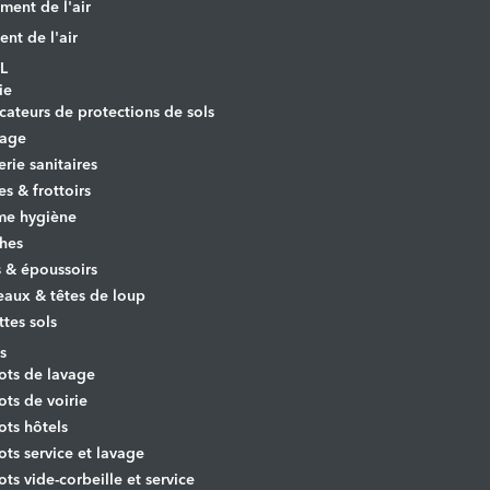
ement de l'air
ent de l'air
L
ie
cateurs de protections de sols
yage
erie sanitaires
es & frottoirs
e hygiène
hes
s & époussoirs
aux & têtes de loup
ttes sols
s
ots de lavage
ots de voirie
ots hôtels
ots service et lavage
ots vide-corbeille et service