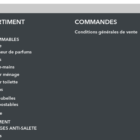
RTIMENT
COMMANDES
Conditions générales de vente
MABLES
e
seur de parfums
s
e-mains
er ménage
r toilette
ns
ubelles
ostables
le
MENT
GES ANTI-SALETE
s