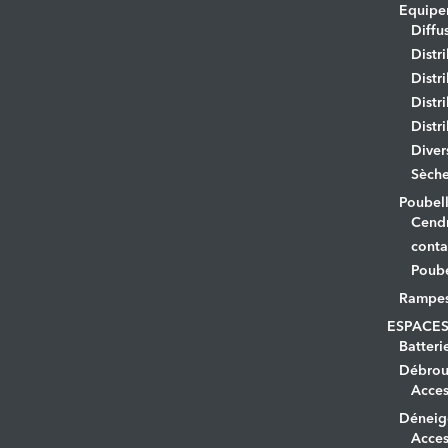
Equipem
Diffu
Distr
Distr
Distr
Distr
Diver
Sèche
Poubell
Cendr
conta
Poube
Rampe
ESPACES
Batteri
Débrous
Acces
Déneig
Acces