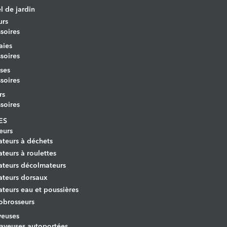
l de jardin
urs
soires
aies
soires
ses
soires
rs
soires
ES
eurs
ateurs à déchets
ateurs à roulettes
ateurs décolmateurs
ateurs dorsaux
ateurs eau et poussières
obrosseurs
veuses
aveuses autoportées