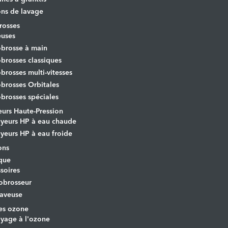
ons de lavage
osses
euses
brosse à main
rosses classiques
rosses multi-vitesses
rosses Orbitales
rosses spéciales
urs Haute-Pression
yeurs HP à eau chaude
yeurs HP à eau froide
ons
que
soires
obrosseur
aveuse
es ozone
yage à l'ozone