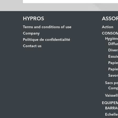
HYPROS
ASSO
Terms and conditions of use
Action
Company
CONSOM
Hygièn
Politique de confidentialité
Diffu
Contact us
Diver
Essui
Papi
Papie
Savo
Sacs po
Comp
Vaissel
EQUIPE
BARRA
Echelle