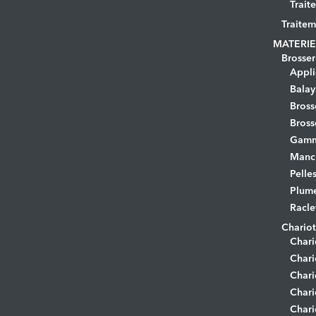
Trait
Traitem
MATERIE
Brosser
Appli
Bala
Bross
Bross
Gamm
Manc
Pelle
Plume
Racle
Chariot
Chari
Chari
Chari
Chari
Chari