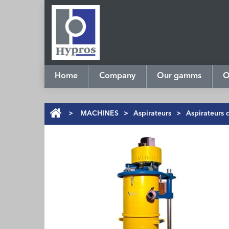
Home
Company
Our gamms
O
>
MACHINES
>
Aspirateurs
>
Aspirateurs 