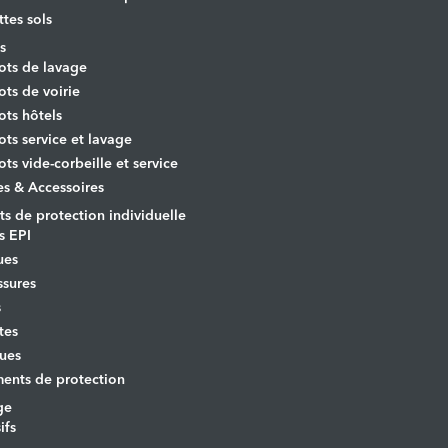
ttes sols
s
ots de lavage
ots de voirie
ots hôtels
ots service et lavage
ots vide-corbeille et service
es & Accessoires
s de protection individuelle
s EPI
ues
sures
s
tes
ues
ents de protection
ge
ifs