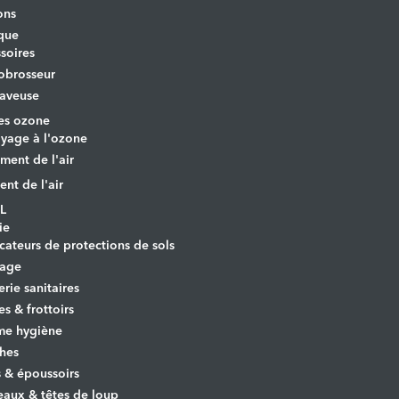
ons
que
soires
obrosseur
aveuse
es ozone
yage à l'ozone
ement de l'air
ent de l'air
L
ie
cateurs de protections de sols
yage
erie sanitaires
es & frottoirs
e hygiène
hes
s & époussoirs
aux & têtes de loup