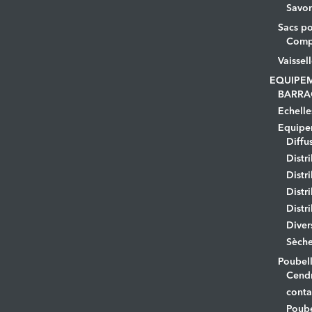
Savo
Sacs po
Comp
Vaissel
EQUIPE
BARRA
Echelle
Equipem
Diffu
Distr
Distr
Distr
Distr
Diver
Sèche
Poubell
Cendr
conta
Poube