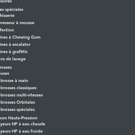
soires
s spéciales
hisserie
resseur à mousse
fection
ines à Chewing Gum
nes à escalator
nes à grafittis
ons de lavage
osses
euses
brosse à main
rosses classiques
rosses multi-vitesses
rosses Orbitales
rosses spéciales
urs Haute-Pression
yeurs HP à eau chaude
yeurs HP à eau froide