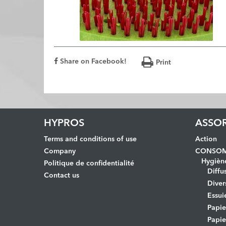
Share on Facebook!
Print
HYPROS
ASSO
Terms and conditions of use
Action
Company
CONSOM
Hygièn
Politique de confidentialité
Diffu
Contact us
Diver
Essui
Papi
Papie