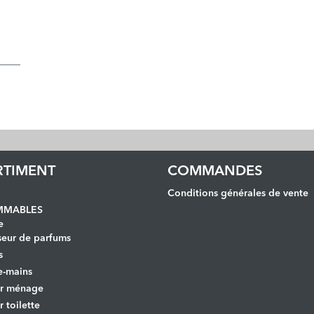
RTIMENT
COMMANDES
Conditions générales de vente
MABLES
e
seur de parfums
s
e-mains
er ménage
r toilette