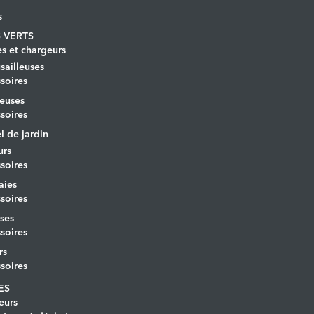
s
 VERTS
es et chargeurs
ailleuses
soires
euses
soires
l de jardin
urs
soires
aies
soires
ses
soires
rs
soires
ES
eurs