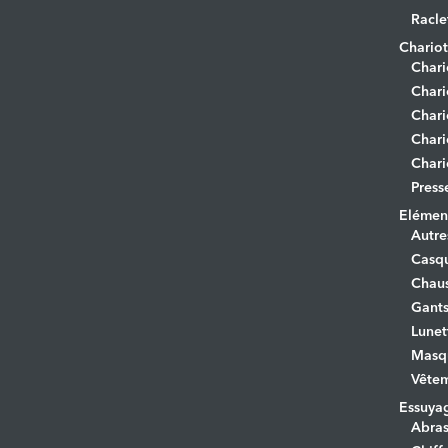
Racle
Chariot
Chari
Chari
Chari
Chari
Chari
Press
Elément
Autre
Casq
Chaus
Gant
Lunet
Masq
Vêtem
Essuya
Abras