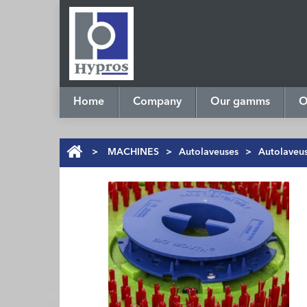
Home
Company
Our gamms
O
>
MACHINES
>
Autolaveuses
>
Autolaveu