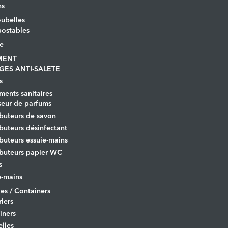
ns
ubelles
ostables
le
MENT
GES ANTI-SALETE
s
ents sanitaires
seur de parfums
ibuteurs de savon
ibuteurs désinfectant
ibuteurs essuie-mains
ibuteurs papier WC
s
-mains
es / Containers
iers
iners
lles