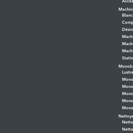
Acces
Machine
Blanc
Comp
Désin
Mach
Machi
Machi
Stati
Monobr
Lustr
Mono
Monob
Monob
Monob
Monob
Nettoye
Netto
Netto