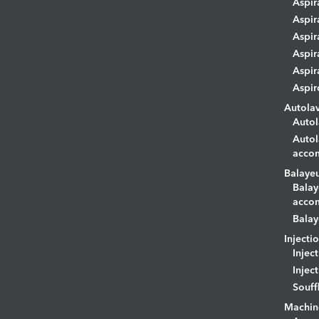
Aspir
Aspir
Aspir
Aspir
Aspir
Aspir
Autola
Autol
Autol
acco
Balaye
Balay
acco
Balay
Injecti
Injec
Injec
Souff
Machin