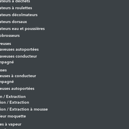
ateurs à déchets
ateurs à roulettes
ateurs décolmateurs
ateurs dorsaux
ateurs eau et poussières
obrosseurs
veuses
aveuses autoportées
aveuses conducteur
mpagné
uses
euses à conducteur
mpagné
euses autoportées
on / Extraction
tion / Extraction
tion / Extraction à mousse
leur moquette
es à vapeur