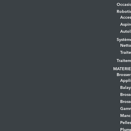
Occasi
Roboti
Acces
Aspir
Autol
Systèm
Netto
Trait
Traitem
MATERIE
Brosser
Appli
Bala
Bross
Bross
Gamm
Manc
Pelle
Plume