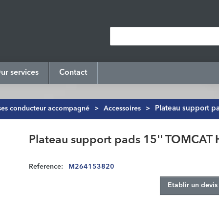
ur services
Contact
ses conducteur accompagné
>
Accessoires
>
Plateau support p
Plateau support pads 15'' TOMCAT 
Reference:
M264153820
Etablir un devis