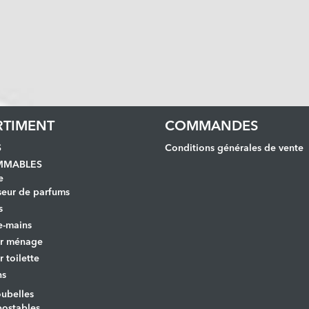
RTIMENT
COMMANDES
S
Conditions générales de vente
MABLES
e
seur de parfums
s
e-mains
er ménage
r toilette
ns
ubelles
ostables