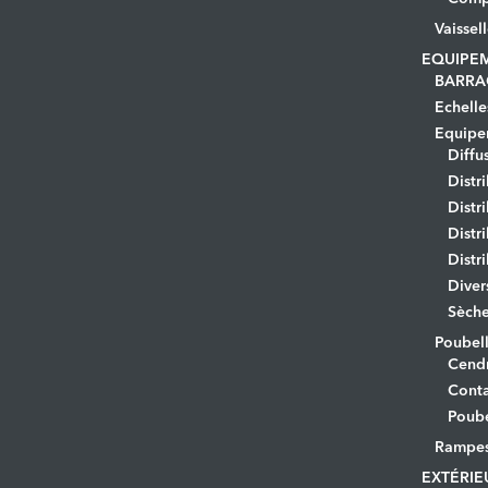
Vaissel
EQUIPE
BARRA
Echelle
Equipem
Diffu
Distr
Distr
Distr
Distr
Diver
Sèche
Poubell
Cendr
Conta
Poube
Rampe
EXTÉRIE