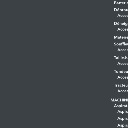
Batteri
Débrous
Acces
Déneig
Acces
Matérie
Souffle
Acces
Taille-h
Acces
Tondeu
Acces
Tracteu
Acces
MACHIN
Aspirat
Aspir
Aspir
Aspir