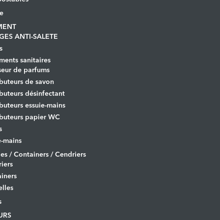
le
MENT
GES ANTI-SALETE
s
ents sanitaires
seur de parfums
ibuteurs de savon
ibuteurs désinfectant
ibuteurs essuie-mains
ibuteurs papier WC
s
-mains
es / Containers / Cendriers
iers
iners
lles
s
URS