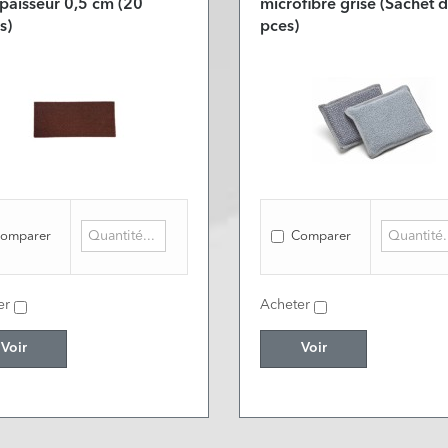
paisseur 0,5 cm (20
microfibre grise (Sachet 
s)
pces)
omparer
Comparer
er
Acheter
Voir
Voir