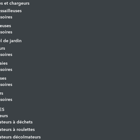
es et chargeurs
sailleuses
soires
euses
soires
l de jardin
urs
soires
aies
soires
ses
soires
rs
soires
ES
eurs
ateurs à déchets
ateurs à roulettes
ateurs décolmateurs