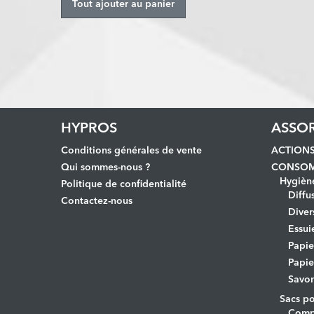
Tout ajouter au panier
HYPROS
ASSO
Conditions générales de vente
ACTION
Qui sommes-nous ?
CONSOM
Hygièn
Politique de confidentialité
Diffu
Contactez-nous
Diver
Essui
Papi
Papie
Savo
Sacs po
Comp