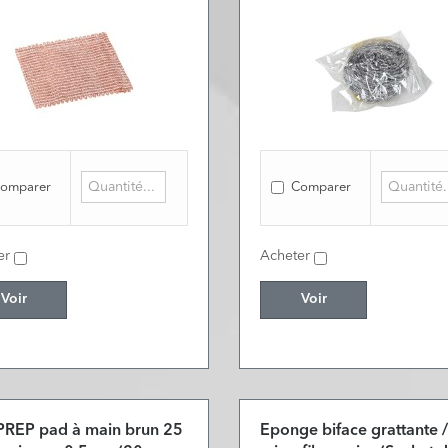
omparer
Comparer
er
Acheter
Voir
Voir
REP pad à main brun 25
Eponge biface grattante /