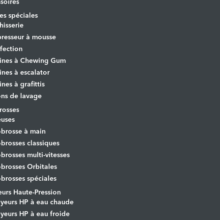
soires
s spéciales
hisserie
resseur à mousse
fection
ines à Chewing Gum
nes à escalator
nes à grafittis
ons de lavage
osses
euses
brosse à main
rosses classiques
rosses multi-vitesses
rosses Orbitales
rosses spéciales
urs Haute-Pression
yeurs HP à eau chaude
yeurs HP à eau froide