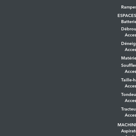
Rampe
ESPACES
Batteri
Débrous
Acces
Déneig
Acces
Matérie
Souffle
Acces
Taille-h
Acces
Tondeu
Acces
Tracteu
Acces
MACHIN
Aspirat