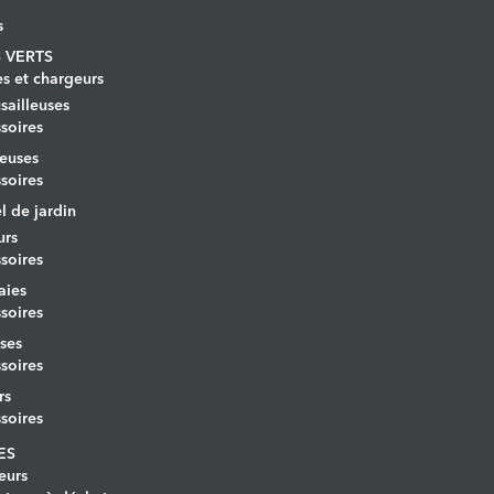
s
 VERTS
es et chargeurs
ailleuses
soires
euses
soires
l de jardin
urs
soires
aies
soires
ses
soires
rs
soires
ES
eurs