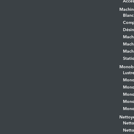
Acces
Machine
Blanc
Comp
Désin
Mach
Machi
Machi
Stati
Monobr
Lustr
Mono
Monob
Monob
Monob
Monob
Nettoye
Netto
Netto