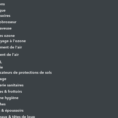
ons
que
soires
obrosseur
aveuse
es ozone
yage à l'ozone
ement de l'air
ent de l'air
L
ie
cateurs de protections de sols
yage
erie sanitaires
es & frottoirs
e hygiène
hes
s & époussoirs
aux & têtes de loup