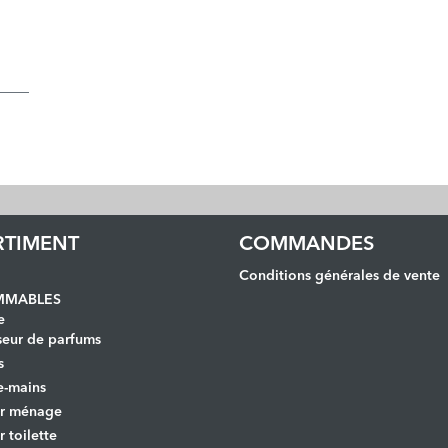
RTIMENT
COMMANDES
Conditions générales de vente
MABLES
e
seur de parfums
s
e-mains
er ménage
r toilette