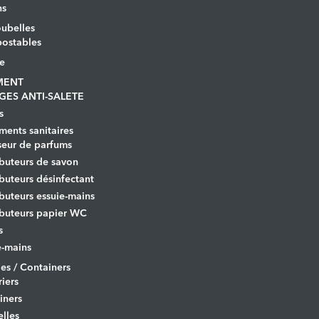
ns
ubelles
ostables
le
MENT
GES ANTI-SALETE
s
ents sanitaires
seur de parfums
ibuteurs de savon
ibuteurs désinfectant
ibuteurs essuie-mains
ibuteurs papier WC
s
-mains
es / Containers
iers
iners
lles