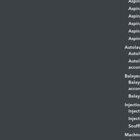
Aspir
Aspir
Aspir
Aspir
Aspir
Aspir
Autola
Autol
Autol
acco
Balaye
Balay
acco
Balay
Injecti
Injec
Injec
Souff
Machin