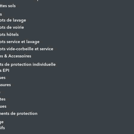
ttes sols
s
ots de lavage
ots de voirie
ots hôtels
ots service et lavage
ots vide-corbeille et service
es & Accessoires
s de protection individuelle
s EPI
ues
sures
s
tes
ues
ents de protection
ge
ifs