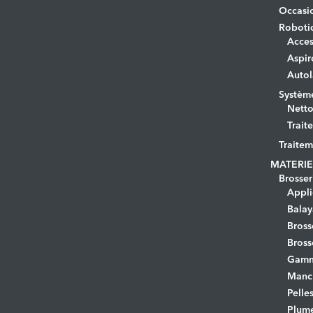
Occasi
Roboti
Acces
Aspir
Autol
Systèm
Netto
Trait
Traitem
MATERIE
Brosser
Appli
Bala
Bross
Bross
Gamm
Manc
Pelle
Plume