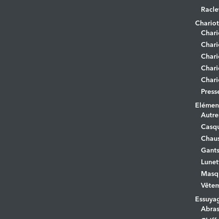
Racle
Chariot
Chari
Chari
Chari
Chari
Chari
Press
Elément
Autre
Casq
Chaus
Gant
Lunet
Masq
Vêtem
Essuya
Abras