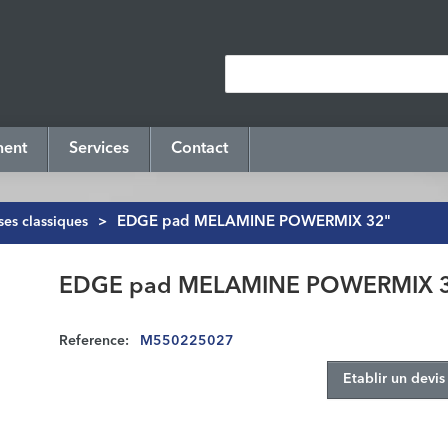
ment
Services
Contact
es classiques
>
EDGE pad MELAMINE POWERMIX 32"
EDGE pad MELAMINE POWERMIX 
Reference:
M550225027
Etablir un devis