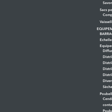
Savo
Sacs po
Comp
Vaissel
EQUIPE
BARRA
Echelle
Equipem
Diffu
Distr
Distr
Distr
Distr
Diver
Sèche
Poubell
Cendr
conta
Poube