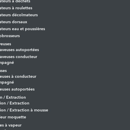
ateurs à déchets
ateurs à roulettes
ateurs décolmateurs
ateurs dorsaux
ateurs eau et poussières
obrosseurs
veuses
aveuses autoportées
aveuses conducteur
mpagné
uses
euses à conducteur
mpagné
euses autoportées
on / Extraction
tion / Extraction
tion / Extraction à mousse
leur moquette
es à vapeur