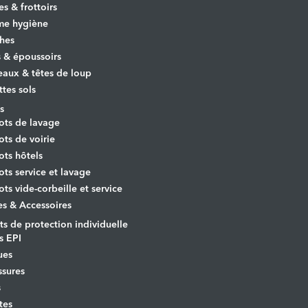
es & frottoirs
e hygiène
hes
s & époussoirs
aux & têtes de loup
ttes sols
s
ots de lavage
ots de voirie
ots hôtels
ots service et lavage
ots vide-corbeille et service
es & Accessoires
s de protection individuelle
s EPI
ues
sures
s
tes