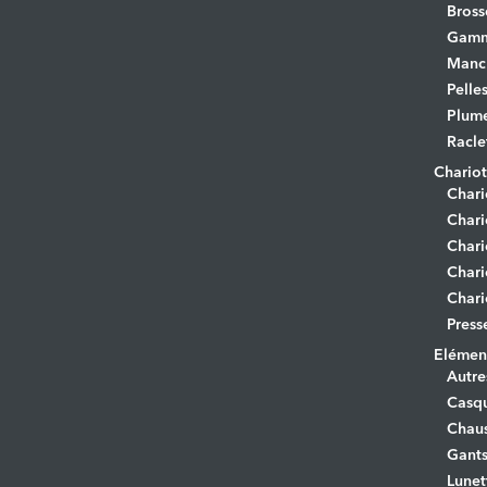
Bross
Gamm
Manc
Pelle
Plume
Racle
Chariot
Chari
Chari
Chari
Chari
Chari
Press
Elément
Autre
Casq
Chaus
Gant
Lunet