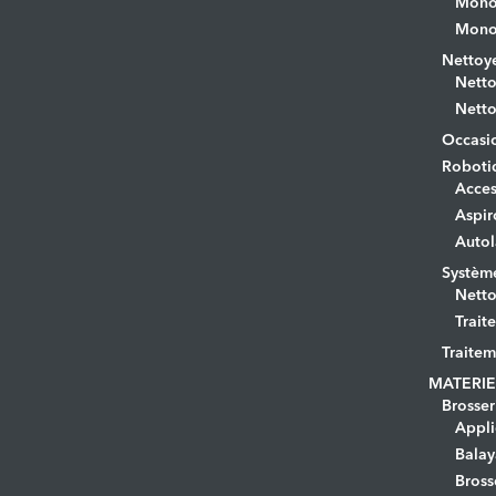
Monob
Monob
Nettoye
Netto
Netto
Occasi
Roboti
Acces
Aspir
Autol
Systèm
Netto
Trait
Traitem
MATERIE
Brosser
Appli
Bala
Bross