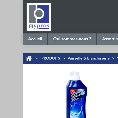
Accueil
Qui sommes-nous ?
Assorti
>
PRODUITS
>
Vaisselle & Blanchisserie
>