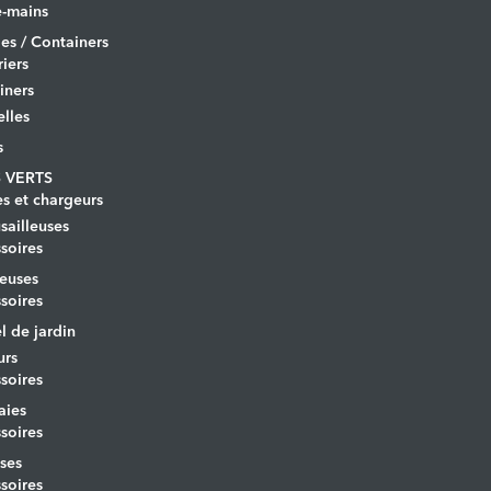
-mains
es / Containers
iers
iners
lles
s
 VERTS
es et chargeurs
ailleuses
soires
euses
soires
l de jardin
urs
soires
aies
soires
ses
soires