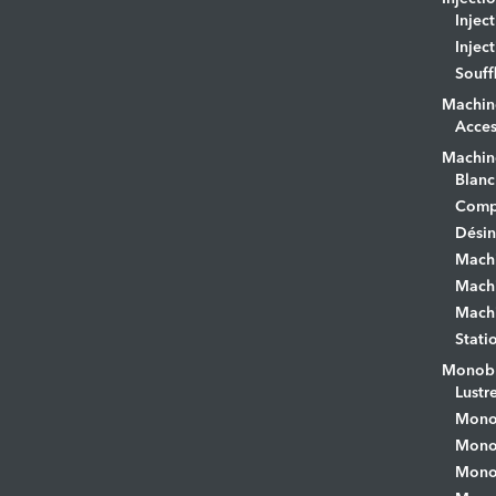
Injec
Injec
Souff
Machin
Acces
Machine
Blanc
Comp
Désin
Mach
Machi
Machi
Stati
Monobr
Lustr
Mono
Monob
Monob