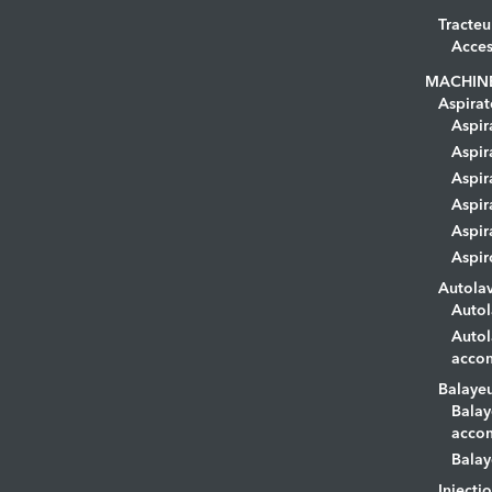
Tracteu
Acces
MACHIN
Aspirat
Aspir
Aspir
Aspir
Aspir
Aspir
Aspir
Autola
Autol
Autol
acco
Balaye
Balay
acco
Balay
Injecti